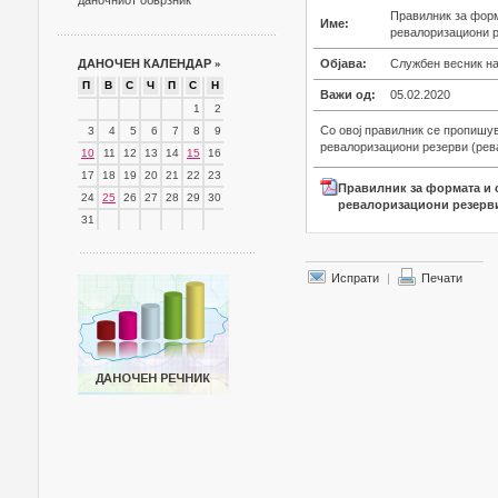
даночниот обврзник
Правилник за форм
Име:
ревалоризациони р
ДАНОЧЕН КАЛЕНДАР
»
Објава:
Службен весник на
П
В
С
Ч
П
С
Н
Важи од:
05.02.2020
1
2
Со овој правилник се пропишу
3
4
5
6
7
8
9
ревалоризациони резерви (рев
10
11
12
13
14
15
16
17
18
19
20
21
22
23
Правилник за формата и с
24
25
26
27
28
29
30
ревалоризациони резерв
31
Испрати
|
Печати