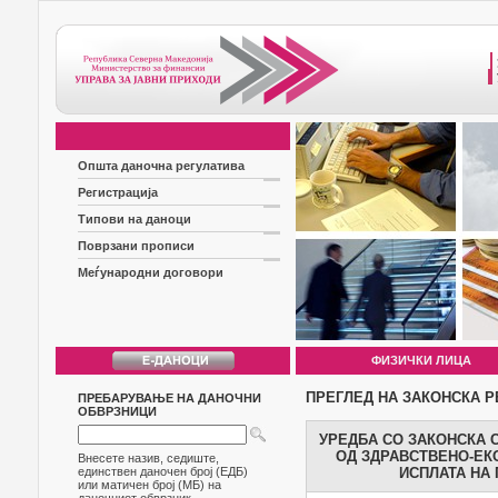
Општа даночна регулатива
Регистрација
Типови на даноци
Поврзани прописи
Меѓународни договори
ФИЗИЧКИ ЛИЦА
ПРЕГЛЕД НА ЗАКОНСКА Р
ПРЕБАРУВАЊЕ НА ДАНОЧНИ
ОБВРЗНИЦИ
УРЕДБА СО ЗАКОНСКА 
ОД ЗДРАВСТВЕНО-ЕК
Внесете назив, седиште,
единствен даночен број (ЕДБ)
ИСПЛАТА НА 
или матичен број (МБ) на