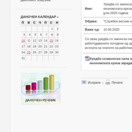
даночниот обврзник
Уредба со законск
Име:
економската криза
јуни 2020 година
ДАНОЧЕН КАЛЕНДАР
»
Објава:
“Службен весник на
П
В
С
Ч
П
С
Н
1
2
Важи од:
10.06.2020
3
4
5
6
7
8
9
Со оваа уредба со законска си
10
11
12
13
14
15
16
работодавачите погодени од з
17
18
19
20
21
22
23
исплата на платите на работниц
24
25
26
27
28
29
30
31
Уредба созаконска сила 
економската криза заради 
Испрати
|
Печати