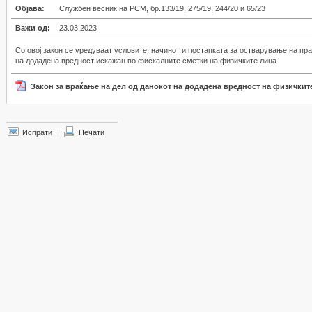
Објава:
Службен весник на РСМ, бр.133/19, 275/19, 244/20 и 65/23
Важи од:
23.03.2023
Со овој закон се уредуваат условите, начинот и постапката за остварување на пр
на додадена вредност искажан во фискалните сметки на физичките лица.
Закон за враќање на дел од данокот на додадена вредност на физичкит
Испрати
|
Печати