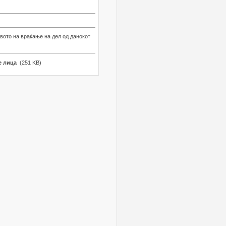
авото на враќање на дел од данокот
е лица
(251 KB)