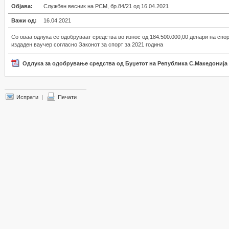
Објава:
Службен весник на РСМ, бр.84/21 од 16.04.2021
Важи од:
16.04.2021
Со оваа одлука се одобруваат средства во износ од 184.500.000,00 денари на спор
издаден ваучер согласно Законот за спорт за 2021 година
Одлука за одобрување средства од Буџетот на Република С.Македонија 
Испрати
|
Печати