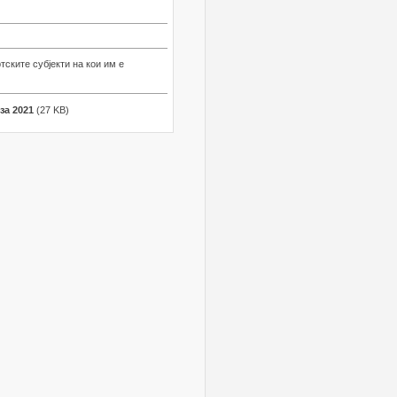
тските субјекти на кои им е
за 2021
(27 KB)