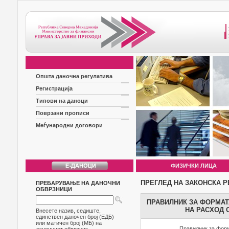
Општа даночна регулатива
Регистрација
Типови на даноци
Поврзани прописи
Меѓународни договори
ФИЗИЧКИ ЛИЦА
ПРЕГЛЕД НА ЗАКОНСКА Р
ПРЕБАРУВАЊЕ НА ДАНОЧНИ
ОБВРЗНИЦИ
ПРАВИЛНИК ЗА ФОРМАТ
НА РАСХОД 
Внесете назив, седиште,
единствен даночен број (ЕДБ)
или матичен број (МБ) на
Правилник за форм