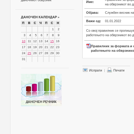
даночниот обврзник
Име:
на обврзникот во 
Објава:
Службен весник на
ДАНОЧЕН КАЛЕНДАР
»
Важи од:
01.01.2022
П
В
С
Ч
П
С
Н
1
2
Со овој правилник се пропишу
работењето на обврзникот во 
3
4
5
6
7
8
9
10
11
12
13
14
15
16
Правилник за формата и 
17
18
19
20
21
22
23
работењето на обврзнико
24
25
26
27
28
29
30
31
Испрати
|
Печати