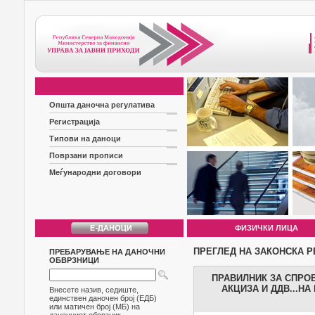
Општа даночна регулатива
Регистрација
Типови на даноци
Поврзани прописи
Меѓународни договори
ФИЗИЧКИ ЛИЦА
ПРЕГЛЕД НА ЗАКОНСКА Р
ПРЕБАРУВАЊЕ НА ДАНОЧНИ
ОБВРЗНИЦИ
ПРАВИЛНИК ЗА СПРО
АКЦИЗА И ДДВ...Н
Внесете назив, седиште,
единствен даночен број (ЕДБ)
или матичен број (МБ) на