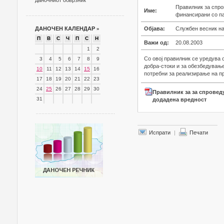
даночниот обврзник
Правилник за спро
Име:
финансирани со па
ДАНОЧЕН КАЛЕНДАР
»
Објава:
Службен весник на 
П
В
С
Ч
П
С
Н
Важи од:
20.08.2003
1
2
Со овој правилник се уредува 
3
4
5
6
7
8
9
добра-стоки и за обезбедување
10
11
12
13
14
15
16
потребни за реализирање на п
17
18
19
20
21
22
23
24
25
26
27
28
29
30
Правилник за за спровед
31
додадена вредност
Испрати
|
Печати