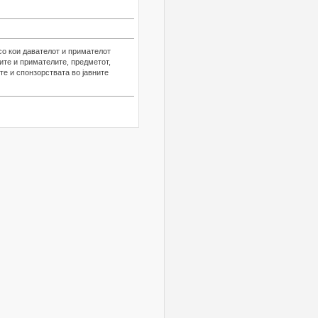
со кои давателот и примателот
ите и примателите, предметот,
е и спонзорствата во јавните