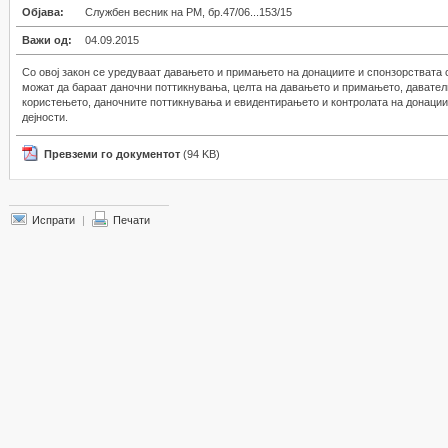
Објава:
Службен весник на РМ, бр.47/06...153/15
Важи од:
04.09.2015
Со овој закон се уредуваат давањето и примањето на донациите и спонзорствата 
можат да бараат даночни поттикнувања, целта на давањето и примањето, давател
користењето, даночните поттикнувања и евидентирањето и контролата на донациит
дејности.
Превземи го документот
(94 KB)
Испрати
|
Печати