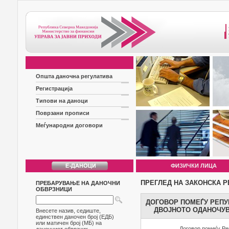
Општа даночна регулатива
Регистрација
Типови на даноци
Поврзани прописи
Меѓународни договори
ФИЗИЧКИ ЛИЦА
ПРЕГЛЕД НА ЗАКОНСКА Р
ПРЕБАРУВАЊЕ НА ДАНОЧНИ
ОБВРЗНИЦИ
ДОГОВОР ПОМЕЃУ РЕПУ
ДВОЈНОТО ОДАНОЧУВ
Внесете назив, седиште,
единствен даночен број (ЕДБ)
или матичен број (МБ) на
Договор помеѓу Ре