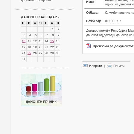
даночниот обврзник
Име:
однос на данокот о
Објава:
Службен весник на
ДАНОЧЕН КАЛЕНДАР
»
Важи од:
01.01.1997
П
В
С
Ч
П
С
Н
1
2
Договор помеѓу Република Мак
данокот од доход и данокот на
3
4
5
6
7
8
9
10
11
12
13
14
15
16
Превземи го документот
17
18
19
20
21
22
23
24
25
26
27
28
29
30
31
Испрати
|
Печати