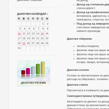
даночниот обврзник
на доход.
Доход од стопанска деј
слична дејност.
Доход од професионалн
ДАНОЧЕН КАЛЕНДАР
»
ветеринана, адвокатска, 
П
В
С
Ч
П
С
Н
новинарска, спортска, кул
Под доход од земјоделс
1
2
сопствени земјоделски пр
3
4
5
6
7
8
9
нивните производи.
10
11
12
13
14
15
16
17
18
19
20
21
22
23
Даночен обврзник
24
25
26
27
28
29
30
трговец-поединец
31
физичко лице кое врши зе
физичко лице кое врши за
физичко лице кое врши ус
нотари, лекари, ветерина
Даночна основа
Основа за пресметување на данок
расходи на обврзникот, зголемен
Даночна стапка
Пресметката и плаќањето на дано
Самооданочување (утврдување 
Аконтацијата на данокот на доход
дванаесттина) од пресметаниот д
Обврзникот кој отпочнува да врши