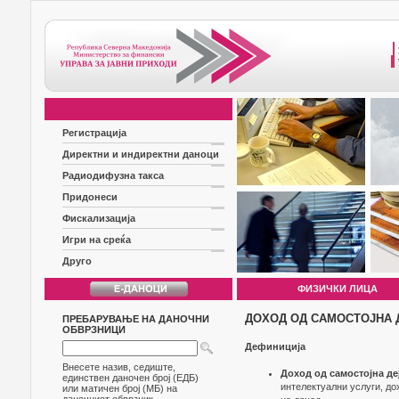
Регистрација
Директни и индиректни даноци
Радиодифузна такса
Придонеси
Фискализација
Игри на среќа
Друго
ФИЗИЧКИ ЛИЦА
ДОХОД ОД САМОСТОЈНА 
ПРЕБАРУВАЊЕ НА ДАНОЧНИ
ОБВРЗНИЦИ
Дефиниција
Внесете назив, седиште,
Доход од самостојна де
единствен даночен број (ЕДБ)
интелектуални услуги, дох
или матичен број (МБ) на