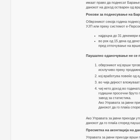
имаат право да поднесат Барање
данокот на доход остварен од вр
Рокови за поднесување на Бар
Обврзникот секоја година подне
УЈП или преку системот е-Персо
најдоцна до 31 декември в
во рок од 15 дена од дено
пред отпочување на врше
Паушално оданочување не се п
обврзникот кој врши тргов
исклучиво преку продажни
кој вработува повеќе од е
во чија дејност вложуваат
чиј нето доход во годинат
годишни просечни бруто 
завод за статистика.
Ако Управата за јавни пр
данокот да го плаќа спор
Ако Управата за јавни приходи у
данокот да го плаќа според пауша
Пресметка на аконтација на да
Управата за јавни приходи врши 