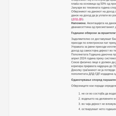
плаќа на основица од 50% од про
Јануари во тековната година спо
Обврзникот на данокот на доход 
данок на доход да ја уплати во р
(
ДЛД-ДБ
).
Напомена
: Аконтацијата на дано
дванаесеттина од пресметаниот д
Годишни обврски за вршителит
Задолжително се доставуваат Бил
приходи по електронски пат прек
Управата за јавни приходи изготв
доход од самостојна дејност во те
Пополнетата Годишна даночна приј
април 2024 година преку систем
Секое физичко лице е должен да ј
коригира пријавата најдоцна до 31
Доколку граѓанинот не ја потврди
пополнетата ДЛД-ГДП издадена од
Оданочување според паушално
Обврзниците кои поради определ
не се во состојба да вода
водењето на деловните кн
во чија дејност не вложув
остваруваат нето годишен