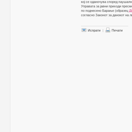
кој се оданочува според паушалн
Управата за јавни приходи пресм
по поднесено Барање (образец
Д
согласно Законот за данокот на л
Испрати
|
Печати