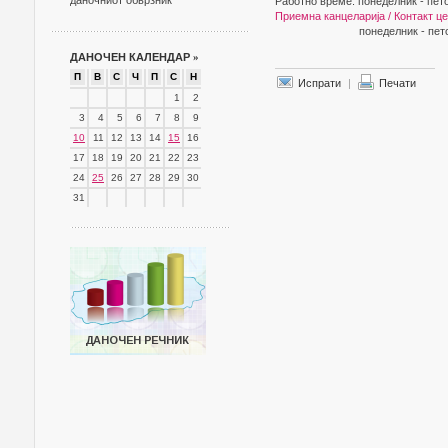
даночниот обврзник
Работно време: понеделник - пето
Приемна канцеларија / Контакт ц
понеделник - петок 08.0
ДАНОЧЕН КАЛЕНДАР
»
П
В
С
Ч
П
С
Н
Испрати
|
Печати
1
2
3
4
5
6
7
8
9
10
11
12
13
14
15
16
17
18
19
20
21
22
23
24
25
26
27
28
29
30
31