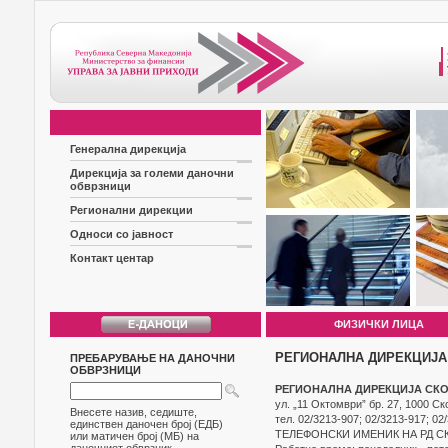
Генерална дирекција
Дирекција за големи даночни
обврзници
Регионални дирекции
Односи со јавност
Контакт центар
ФИЗИЧКИ ЛИЦА
РЕГИОНАЛНА ДИРЕКЦИЈА
ПРЕБАРУВАЊЕ НА ДАНОЧНИ
ОБВРЗНИЦИ
РЕГИОНАЛНА ДИРЕКЦИЈА СК
ул. „11 Октомври” бр. 27, 1000 Ск
Внесете назив, седиште,
тел. 02/3213-907; 02/3213-917; 02
единствен даночен број (ЕДБ)
ТЕЛЕФОНСКИ ИМЕНИК НА РД СК
или матичен број (МБ) на