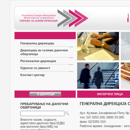
Генерална дирекција
Дирекција за големи даночни
обврзници
Регионални дирекции
Односи со јавност
Контакт центар
ФИЗИЧКИ ЛИЦА
ГЕНЕРАЛНА ДИРЕКЦИЈА 
ПРЕБАРУВАЊЕ НА ДАНОЧНИ
ОБВРЗНИЦИ
бул. Кузман Jосифовски-Питу бр.
тел. 02/ 3253 200; 0800 33 000
Внесете назив, седиште,
факс 02/3281 010
единствен даночен број (ЕДБ)
Работно време: понеделник - пето
или матичен број (МБ) на