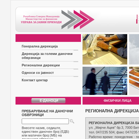
Генерална дирекција
Дирекција за големи даночни
обврзници
Регионални дирекции
Односи со јавност
Контакт центар
ФИЗИЧКИ ЛИЦА
РЕГИОНАЛНА ДИРЕКЦИЈА
ПРЕБАРУВАЊЕ НА ДАНОЧНИ
ОБВРЗНИЦИ
РЕГИОНАЛНА ДИРЕКЦИЈА Б
ул. „Мирче Ацев” бр.3, 7000 Би
Внесете назив, седиште,
единствен даночен број (ЕДБ)
тел. 047/235 504; факс 047/235
или матичен број (МБ) на
Работно време: понеделник - пе