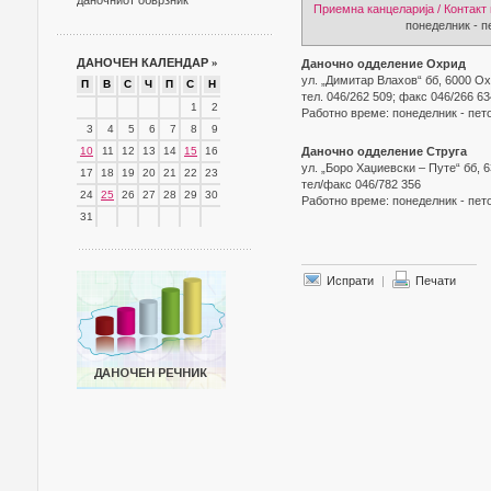
даночниот обврзник
Приемна канцеларија / Контакт
понеделник - пето
ДАНОЧЕН КАЛЕНДАР
»
Даночно одделение Охрид
ул. „Димитар Влахов“ бб, 6000 О
П
В
С
Ч
П
С
Н
тел. 046/262 509; факс 046/266 63
1
2
Работно време: понеделник - пето
3
4
5
6
7
8
9
10
11
12
13
14
15
16
Даночно одделение Струга
ул. „Боро Хаџиевски – Путе“ бб, 
17
18
19
20
21
22
23
тел/факс 046/782 356
24
25
26
27
28
29
30
Работно време: понеделник - пето
31
Испрати
|
Печати