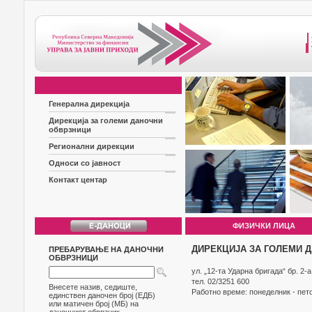
Генерална дирекција
Дирекција за големи даночни
обврзници
Регионални дирекции
Односи со јавност
Контакт центар
ФИЗИЧКИ ЛИЦА
ДИРЕКЦИЈА ЗА ГОЛЕМИ 
ПРЕБАРУВАЊЕ НА ДАНОЧНИ
ОБВРЗНИЦИ
ул. „12-та Ударна бригада“ бр. 2-а
тел. 02/3251 600
Внесете назив, седиште,
Работно време: понеделник - пето
единствен даночен број (ЕДБ)
или матичен број (МБ) на