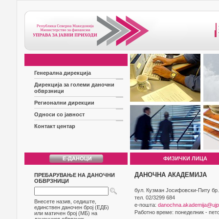
Генерална дирекција
Дирекција за големи даночни
обврзници
Регионални дирекции
Односи со јавност
Контакт центар
ФИЗИЧКИ ЛИЦА
ДАНОЧНА АКАДЕМИЈА
ПРЕБАРУВАЊЕ НА ДАНОЧНИ
ОБВРЗНИЦИ
бул. Кузман Jосифовски-Питу бр.
тел. 02/3299 684
Внесете назив, седиште,
е-пошта:
danochna.akademija@ujp
единствен даночен број (ЕДБ)
Работно време: понеделник - пето
или матичен број (МБ) на