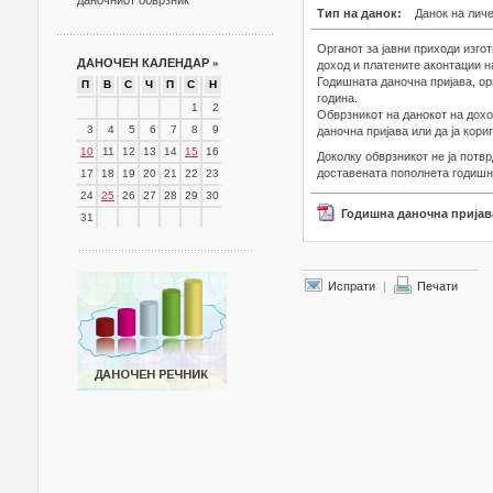
даночниот обврзник
Тип на данок:
Данок на лич
Органот за јавни приходи изгот
ДАНОЧЕН КАЛЕНДАР
»
доход и платените аконтации на
Годишната даночна пријава, орг
П
В
С
Ч
П
С
Н
година.
1
2
Обврзникот на данокот на дохо
3
4
5
6
7
8
9
даночна пријава или да ја кориг
10
11
12
13
14
15
16
Доколку обврзникот не ја потв
доставената пополнета годишна
17
18
19
20
21
22
23
24
25
26
27
28
29
30
Годишна даночна пријав
31
Испрати
|
Печати