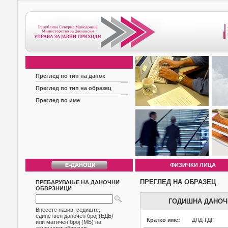
Преглед по тип на данок
Преглед по тип на образец
Преглед по име
ФИЗИЧКИ ЛИЦА
ПРЕГЛЕД НА ОБРАЗЕЦ
ПРЕБАРУВАЊЕ НА ДАНОЧНИ
ОБВРЗНИЦИ
ГОДИШНА ДАНОЧН
Внесете назив, седиште,
единствен даночен број (ЕДБ)
Кратко име:
ДЛД-ГДП
или матичен број (МБ) на