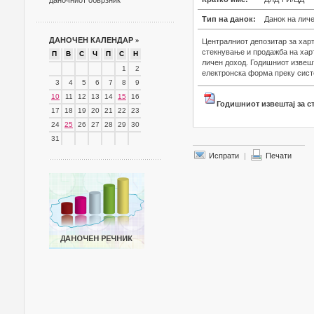
даночниот обврзник
Тип на данок:
Данок на лич
ДАНОЧЕН КАЛЕНДАР
»
Централниот депозитар за харт
стекнување и продажба на харт
П
В
С
Ч
П
С
Н
личен доход. Годишниот извешт
1
2
електронска форма преку сист
3
4
5
6
7
8
9
10
11
12
13
14
15
16
Годишниот извештај за с
17
18
19
20
21
22
23
24
25
26
27
28
29
30
31
Испрати
|
Печати