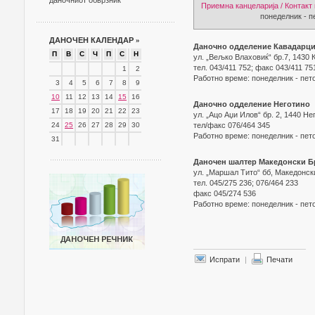
даночниот обврзник
Приемна канцеларија / Контакт
понеделник - петок 07
ДАНОЧЕН КАЛЕНДАР
»
Даночно одделение Кавадарц
П
В
С
Ч
П
С
Н
ул. „Вељко Влаховиќ“ бр.7, 1430
тел. 043/411 752; факс 043/411 75
1
2
Работно време: понеделник - пето
3
4
5
6
7
8
9
10
11
12
13
14
15
16
Даночно одделение Неготино
17
18
19
20
21
22
23
ул. „Ацо Аџи Илов“ бр. 2, 1440 Не
24
25
26
27
28
29
30
тел/факс 076/464 345
Работно време: понеделник - пето
31
Даночен шалтер Македонски Б
ул. „Маршал Тито“ бб, Македонск
тел. 045/275 236; 076/464 233
факс 045/274 536
Работно време: понеделник - пето
Испрати
|
Печати