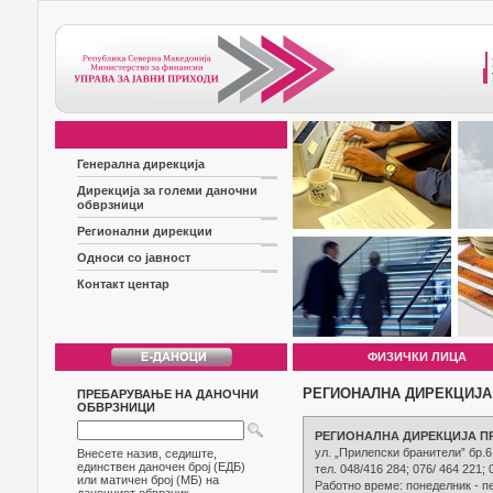
Генерална дирекција
Дирекција за големи даночни
обврзници
Регионални дирекции
Односи со јавност
Контакт центар
ФИЗИЧКИ ЛИЦА
РЕГИОНАЛНА ДИРЕКЦИЈА
ПРЕБАРУВАЊЕ НА ДАНОЧНИ
ОБВРЗНИЦИ
РЕГИОНАЛНА ДИРЕКЦИЈА П
ул. „Прилепски бранители” бр.6
Внесете назив, седиште,
единствен даночен број (ЕДБ)
тел. 048/416 284; 076/ 464 221;
или матичен број (МБ) на
Работно време: понеделник - пе