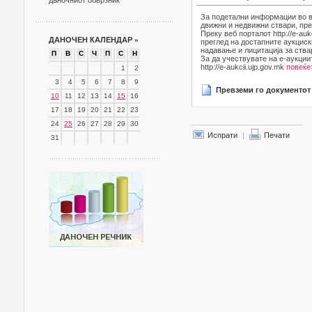
даночниот обврзник
За подетални информации во в
движни и недвижни ствари, пре
Преку веб порталот http://e-au
ДАНОЧЕН КАЛЕНДАР
»
преглед на достапните аукциск
надавање и лицитација за ства
П
В
С
Ч
П
С
Н
За да учествувате на е-аукции
http://e-aukcii.ujp.gov.mk
повеќе
1
2
3
4
5
6
7
8
9
Превземи го документот
10
11
12
13
14
15
16
17
18
19
20
21
22
23
24
25
26
27
28
29
30
Испрати
|
Печати
31