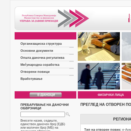
Организациска структура
Основни документи
Општа даночна регулатива
Меѓународна соработка
Отворени повици
Вработување
ФИЗИЧКИ ЛИЦА
ПРЕГЛЕД НА ОТВОРЕН П
ПРЕБАРУВАЊЕ НА ДАНОЧНИ
ОБВРЗНИЦИ
РЕГИОНА
Внесете назив, седиште,
единствен даночен број (ЕДБ)
или матичен број (МБ) на
Тип на отворен повик:
е-Аук