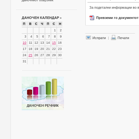
даночниот обврзник
За подетални информации во вр
ДАНОЧЕН КАЛЕНДАР
»
Превземи го документот
П
В
С
Ч
П
С
Н
1
2
3
4
5
6
7
8
9
Испрати
|
Печати
10
11
12
13
14
15
16
17
18
19
20
21
22
23
24
25
26
27
28
29
30
31