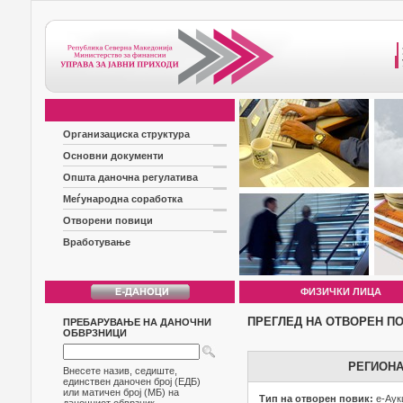
Организациска структура
Основни документи
Општа даночна регулатива
Меѓународна соработка
Отворени повици
Вработување
ФИЗИЧКИ ЛИЦА
ПРЕГЛЕД НА ОТВОРЕН П
ПРЕБАРУВАЊЕ НА ДАНОЧНИ
ОБВРЗНИЦИ
РЕГИОНА
Внесете назив, седиште,
единствен даночен број (ЕДБ)
или матичен број (МБ) на
Тип на отворен повик:
е-Аук