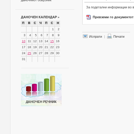
даночниот обврзник
За подетални информации во вр
ДАНОЧЕН КАЛЕНДАР
»
Превземи го документот
П
В
С
Ч
П
С
Н
1
2
3
4
5
6
7
8
9
Испрати
|
Печати
10
11
12
13
14
15
16
17
18
19
20
21
22
23
24
25
26
27
28
29
30
31