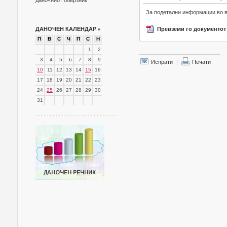
даночниот обврзник
За подетални информации во вр
ДАНОЧЕН КАЛЕНДАР
»
Превземи го документот
П
В
С
Ч
П
С
Н
1
2
3
4
5
6
7
8
9
Испрати
|
Печати
10
11
12
13
14
15
16
17
18
19
20
21
22
23
24
25
26
27
28
29
30
31