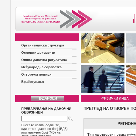
Организациска структура
Основни документи
Општа даночна регулатива
Меѓународна соработка
Отворени повици
Вработување
ФИЗИЧКИ ЛИЦА
ПРЕГЛЕД НА ОТВОРЕН П
ПРЕБАРУВАЊЕ НА ДАНОЧНИ
ОБВРЗНИЦИ
РЕГИОНА
Внесете назив, седиште,
единствен даночен број (ЕДБ)
или матичен број (МБ) на
Тип на отворен повик:
е-Аук