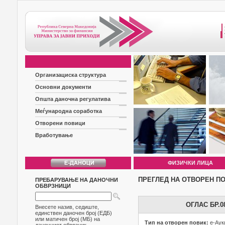
Организациска структура
Основни документи
Општа даночна регулатива
Меѓународна соработка
Отворени повици
Вработување
ФИЗИЧКИ ЛИЦА
ПРЕГЛЕД НА ОТВОРЕН П
ПРЕБАРУВАЊЕ НА ДАНОЧНИ
ОБВРЗНИЦИ
ОГЛАС БР.
Внесете назив, седиште,
единствен даночен број (ЕДБ)
или матичен број (МБ) на
Тип на отворен повик:
е-Аук