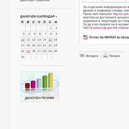
даночниот обврзник
За подетални информации во в
движни и недвижни ствари, пре
Преку веб порталот
http://e-auk
ДАНОЧЕН КАЛЕНДАР
»
преглед на достапните аукциск
надавање и лицитација за ства
П
В
С
Ч
П
С
Н
За да учествувате на е-аукции
http://e-aukcii.ujp.gov.mk
повеќе
1
2
3
4
5
6
7
8
9
Оглас бр.08/2024 за про
10
11
12
13
14
15
16
17
18
19
20
21
22
23
24
25
26
27
28
29
30
Испрати
|
Печати
31