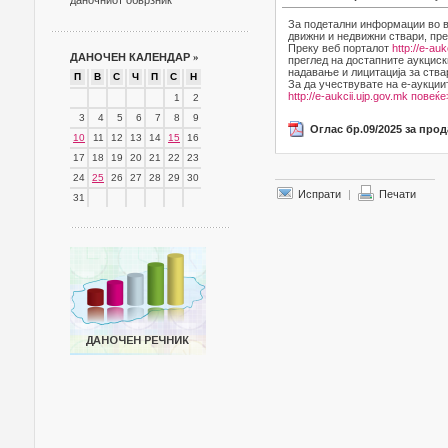
даночниот обврзник
За подетални информации во в
движни и недвижни ствари, пре
Преку веб порталот
http://e-auk
ДАНОЧЕН КАЛЕНДАР
»
преглед на достапните аукциск
надавање и лицитација за ства
П
В
С
Ч
П
С
Н
За да учествувате на е-аукции
http://e-aukcii.ujp.gov.mk
повеќе
1
2
3
4
5
6
7
8
9
Оглас бр.09/2025 за про
10
11
12
13
14
15
16
17
18
19
20
21
22
23
24
25
26
27
28
29
30
Испрати
|
Печати
31