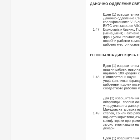
ДАНОЧНО ОДДЕЛЕНИЕ СВЕ
Еден (1) извршител на
Даночно одделение Све
квалификациите VI Б с
ЕКТС или завршен VII/
1.47
Економија и бизнис, П
(менаџмент)), активно 
француски, германски)
посебни работни компе
работно место и основ
РЕГИОНАЛНА ДИРЕКЦИЈА 
Еден (1) извршител на
правни работи, ниво н
најмалку 180 кредити с
1.48
(Општествени науки – 
унија (англиски, фран
работење и други посе
соодветното работно м
Два (2) извршители на
обврзници - правни ли
утврдување на даноци 
Македонската рамка на
1.49
степен, со или без ра
најчесто користени јаз
компјутерски програми
за систематизација на
денари;
Еден (1) извршител на