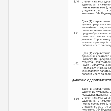
1.40
степен, најмалку една
еден од трите најчесто
познавање на компјуте
утврдени во актот за 
нето износ 39410 дена
Еден (1) извршител на
движни предмети и не
на плаќањето на долго
рамка на квалификаци
1.41
средно образование, н
гимназиско и/или сред
јазици на Европската 
за канцелариско работ
работни места за соод
Еден (1) извршител на
Даночен инспекторат, 
најмалку 180 кредити 
струката (Општествени
1.42
науки и управување (м
Европската унија (анг
канцелариско работење
работни места за соод
ДАНОЧНО ОДДЕЛЕНИЕ КУ
Еден (1) извршител на
одделение Куманово, С
Македонската рамка на
степен, најмалку една
1.43
еден од трите најчесто
познавање на компјуте
утврдени во актот за 
нето износ 39410 дена