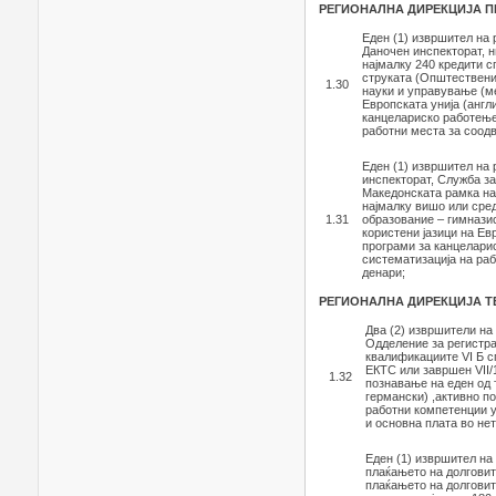
РЕГИОНАЛНА ДИРЕКЦИЈА П
Еден (1) извршител на
Даночен инспекторат, 
најмалку 240 кредити с
струката (Општествени
1.30
науки и управување (ме
Европската унија (англ
канцелариско работење 
работни места за соодв
Еден (1) извршител на
инспекторат, Служба за
Македонската рамка на
најмалку вишо или сред
1.31
образование – гимназис
користени јазици на Ев
програми за канцеларис
систематизација на раб
денари;
РЕГИОНАЛНА ДИРЕКЦИЈА 
Два (2) извршители на
Одделение за регистра
квалификациите VI Б с
ЕКТС или завршен VII/
1.32
познавање на еден од т
германски) ,активно п
работни компетенции у
и основна плата во не
Еден (1) извршител н
плаќањето на долговит
плаќањето на долговит