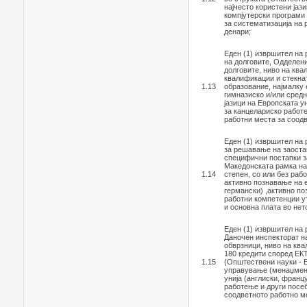
најчесто користени јаз
компјутерски програми
за систематизација на 
денари;
Еден (1) извршител на
на долговите, Одделен
долговите, ниво на кв
квалификации и стекна
1.13
образование, најмалку 
гимназиско и/или средн
јазици на Европската у
за канцелариско работе
работни места за соодв
Еден (1) извршител на
за решавање на заоста
специфични постапки з
Македонската рамка на
1.14
степен, со или без раб
активно познавање на е
германски) ,активно п
работни компетенции ут
и основна плата во нет
Еден (1) извршител на
Даночен инспекторат на
обврзници, ниво на кв
180 кредити според ЕКТ
1.15
(Општествени науки - Е
управување (менаџмент)
унија (англиски, франц
работење и други посеб
соодветното работно ме