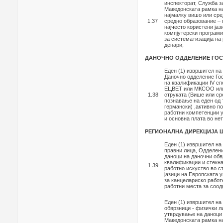
инспекторат, Служба з
Македонската рамка н
најмалку вишо или сре
1.37
средно образование – 
најчесто користени јаз
компјутерски програми
за систематизација на
денари;
ДАНОЧНО ОДДЕЛЕНИЕ ГОС
Еден (1) извршител на
Даночно одделение Гос
на квалификации IV сп
ЕЦВЕТ или МКСОО или 
1.38
струката (Више или ср
познавање на еден од т
германски) ,активно п
работни компетенции у
и основна плата во не
РЕГИОНАЛНА ДИРЕКЦИЈА 
Еден (1) извршител на
правни лица, Одделени
даноци на даночни обв
квалификации и стекна
1.39
работно искуство во с
јазици на Европската 
за канцелариско работ
работни места за соод
Еден (1) извршител на
обврзници - физички л
утврдување на даноци 
Македонската рамка на