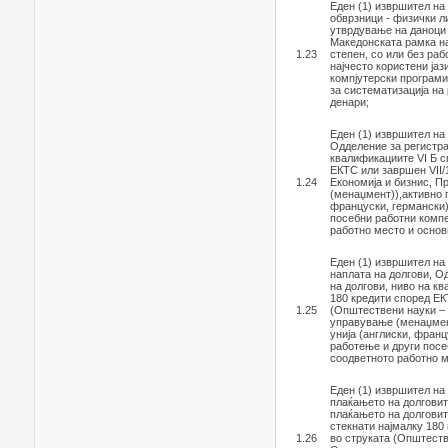
Еден (1) извршител на
обврзници - физички л
утврдување на даноци 
Македонската рамка на
1.23
степен, со или без ра
најчесто користени јаз
компјутерски програми
за систематизација на
денари;
Еден (1) извршител на
Одделение за регистра
квалификациите VI Б с
ЕКТС или завршен VII/
1.24
Економија и бизнис, П
(менаџмент)),активно п
француски, германски)
посебни работни компе
работно место и основ
Еден (1) извршител на
наплата на долгови, О
на долгови, ниво на к
180 кредити според ЕК
1.25
(Општествени науки – 
управување (менаџмент
унија (англиски, фран
работење и други посе
соодветното работно м
Еден (1) извршител н
плаќањето на долговит
плаќањето на долговит
стекнати најмалку 180
1.26
во струката (Општеств