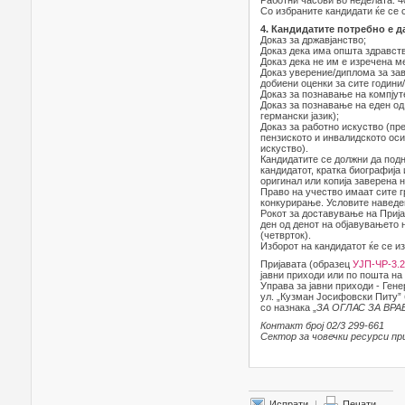
Работни часови во неделата: 40
Со избраните кандидати ќе се 
4. Кандидатите потребно е д
Доказ за државјанство;
Доказ дека има општа здравст
Доказ дека не им е изречена м
Доказ уверение/диплома за зав
добиени оценки за сите години
Доказ за познавање на компју
Доказ за познавање на еден од
германски јазик);
Доказ за работно искуство (пр
пензиското и инвалидското оси
искуство).
Кандидатите се должни да под
кандидатот, кратка биографија
оригинал или копија заверена н
Право на учество имаат сите г
конкурирање. Условите наведен
Рокот за доставување на Прија
ден од денот на објавувањето н
(четврток).
Изборот на кандидатот ќе се и
Пријавата (образец
УЈП-ЧР-3.2
јавни приходи или по пошта на
Управа за јавни приходи - Гене
ул. „Кузман Јосифовски Питу” б
со назнака „
ЗА ОГЛАС ЗА ВРА
Контакт број 02/3 299-661
Сектор за човечки ресурси при
Испрати
|
Печати