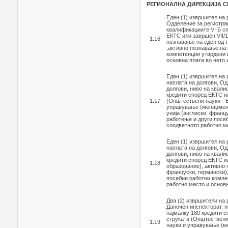
РЕГИОНАЛНА ДИРЕКЦИЈА С
Еден (1) извршител на
Одделение за регистра
квалификациите VI Б с
ЕКТС или завршен VII/1
1.16
познавање на еден од т
,активно познавање на
компетенции утврдени в
основна плата во нето 
Еден (1) извршител на
наплата на долгови, Од
долгови, ниво на квали
кредити според ЕКТС ил
1.17
(Општествени науки - Е
управување (менаџмент)
унија (англиски, франц
работење и други посеб
соодветното работно ме
Еден (1) извршител на
наплата на долгови, Од
долгови, ниво на квали
кредити според ЕКТС ил
1.18
образование), активно 
француски, германски)
посебни работни компет
работно место и основн
Два (2) извршители на
Даночен инспекторат, 
најмалку 180 кредити с
струката (Општествени
1.19
науки и управување (ме