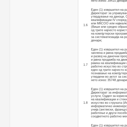
нето износ 39410 денари
Еден (1) извршител на 
Директорат за управувањ
утврдување на даноци, 
квалификации IV според
или МКСОО или најмалку
1.6
(Више или средно образо
од трите најчесто корис
на компјутерски програм
за систематизација на р
денари;
Еден (1) извршител на 
заплена и јавна продаж
и развој на даночни про
и јавна продажба на дви
рамка на квалификации и
1.7
работно искуство во стр
еден од трите најчесто к
познавање на компјутер
утврдени во актот за си
нето износ 35748 денари
Еден (1) извршител на р
Директорат за информат
услуги, Оддел за корисн
на квалификации и стекн
1.8
искуство во струката (И
информатичко инженерств
унија (англиски, францу
работење и други посебн
соодветното работно мес
Еден (1) извршител на р