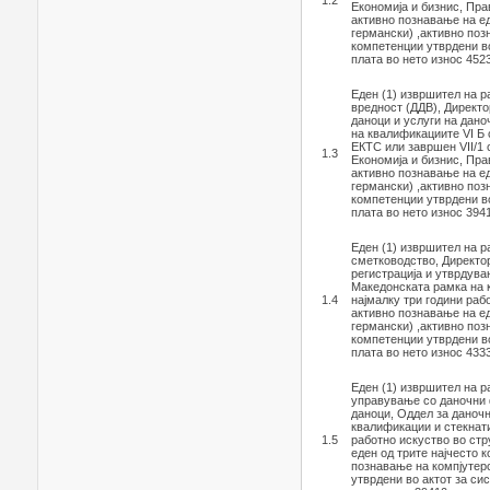
1.2
Економија и бизнис, Пр
активно познавање на ед
германски) ,активно поз
компетенции утврдени во
плата во нето износ 452
Еден (1) извршител на р
вредност (ДДВ), Директо
даноци и услуги на дано
на квалификациите VI Б
ЕКТС или завршен VII/1 
1.3
Економија и бизнис, Пр
активно познавање на ед
германски) ,активно поз
компетенции утврдени во
плата во нето износ 394
Еден (1) извршител на 
сметководство, Директор
регистрација и утврдува
Македонската рамка на к
1.4
најмалку три години раб
активно познавање на ед
германски) ,активно поз
компетенции утврдени во
плата во нето износ 433
Еден (1) извршител на р
управување со даночни ф
даноци, Оддел за даноч
квалификации и стекнати
1.5
работно искуство во стр
еден од трите најчесто к
познавање на компјутер
утврдени во актот за си