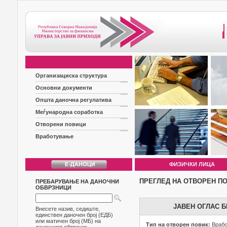
Организациска структура
Основни документи
Општа даночна регулатива
Меѓународна соработка
Отворени повици
Вработување
ФИЗИЧКИ ЛИЦА
ПРЕГЛЕД НА ОТВОРЕН П
ПРЕБАРУВАЊЕ НА ДАНОЧНИ
ОБВРЗНИЦИ
ЈАВЕН ОГЛАС Б
Внесете назив, седиште,
единствен даночен број (ЕДБ)
или матичен број (МБ) на
Тип на отворен повик:
Враб