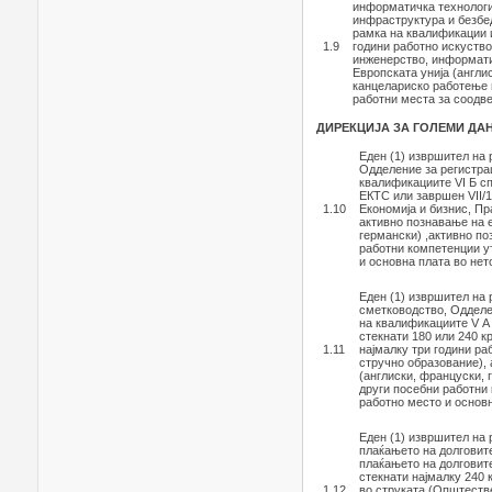
информатичка технологи
инфраструктура и безбе
рамка на квалификации и
1.9
години работно искуство
инженерство, информатич
Европската унија (англи
канцелариско работење и
работни места за соодве
ДИРЕКЦИЈА ЗА ГОЛЕМИ ДА
Еден (1) извршител на
Одделение за регистра
квалификациите VI Б с
ЕКТС или завршен VII/1
1.10
Економија и бизнис, П
активно познавање на е
германски) ,активно п
работни компетенции ут
и основна плата во нет
Еден (1) извршител на
сметководство, Одделе
на квалификациите V А
стекнати 180 или 240 
1.11
најмалку три години ра
стручно образование), 
(англиски, француски, 
други посебни работни 
работно место и основн
Еден (1) извршител на
плаќањето на долговит
плаќањето на долговит
стекнати најмалку 240 
1.12
во струката (Општестве