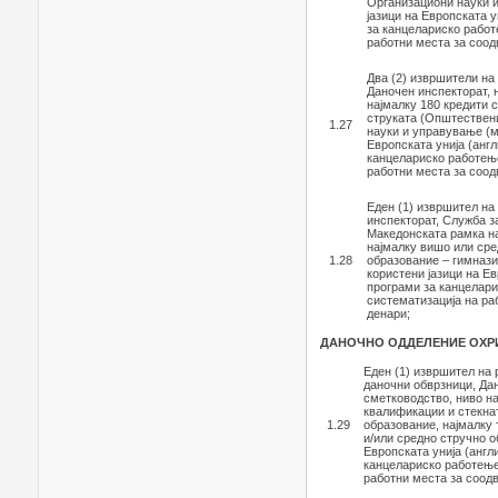
Организациони науки и
јазици на Европската 
за канцелариско работ
работни места за соод
Два (2) извршители на
Даночен инспекторат, 
најмалку 180 кредити 
струката (Општествени
1.27
науки и управување (м
Европската унија (анг
канцелариско работење
работни места за соод
Еден (1) извршител на
инспекторат, Служба з
Македонската рамка н
најмалку вишо или сре
1.28
образование – гимнази
користени јазици на Е
програми за канцелари
систематизација на ра
денари;
ДАНОЧНО ОДДЕЛЕНИЕ ОХР
Еден (1) извршител на
даночни обврзници, Да
сметководство, ниво н
квалификации и стекна
1.29
образование, најмалку 
и/или средно стручно о
Европската унија (англ
канцелариско работење 
работни места за соодв