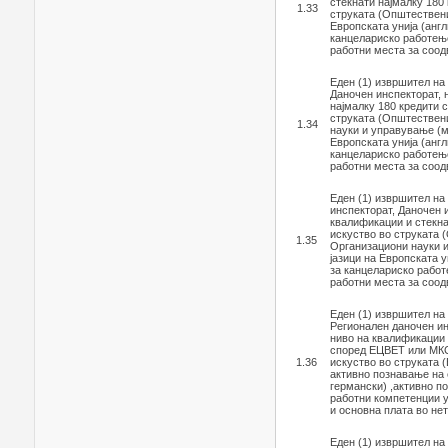
стекнати најмалку 180 
1.33
струката (Општествени
Европската унија (анг
канцелариско работење
работни места за соод
Еден (1) извршител на
Даночен инспекторат, 
најмалку 180 кредити 
струката (Општествени
1.34
науки и управување (м
Европската унија (анг
канцелариско работење
работни места за соод
Еден (1) извршител на
инспекторат, Даночен 
квалификации и стекна
искуство во струката 
1.35
Организациони науки и
јазици на Европската 
за канцелариско работ
работни места за соод
Еден (1) извршител на
Регионален даночен ин
ниво на квалификации 
според ЕЦВЕТ или МКС
1.36
искуство во струката 
активно познавање на е
германски) ,активно п
работни компетенции у
и основна плата во не
Еден (1) извршител на