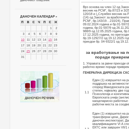
даночниот обврзник
Врз основа на член 12 од Закон
весник на РСМ“, бр.87/23 и 3/2
120/18 и („Службен весник на РС
ДАНОЧЕН КАЛЕНДАР
»
(14) од Законот за вработените
РСМ“, бр.143/19…210/24), Прав
П
В
С
Ч
П
С
Н
09.02.2024 година и бр.01-597/2
година, бр.01-597/9 од 26.11.20
1
2
988/9 од 12.05.2025 година, бр.
3
4
5
6
7
8
9
17.12.2025 година, по претхо
бр.19-12927/2 од 19.12.2025 г
10
11
12
13
14
15
16
прихдои бр. 04-9322/1 од 19.12
17
18
19
20
21
22
23
24
25
26
27
28
29
30
за вработување на п
поради привреме
31
1. Управата за јавни приходи 
работно време поради приврем
ГЕНЕРАЛНА ДИРЕКЦИЈА СК
Еден (1) извршител на р
поддршка на активностит
според Македонската рам
степен, најмалку две го
1.1
Психологија и конгитивн
Европската унија (англи
канцелариско работење и
работни места за соодве
Еден (1) извршител на 
трансферни цени, Дирек
даночен инспекторат, Д
квалификациите VI А сп
ЕКТС или завршен VII/1 