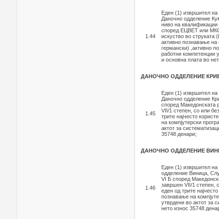
Еден (1) извршител на
Даночно одделение Кум
ниво на квалификации 
според ЕЦВЕТ или МКС
1.44
искуство во струката 
активно познавање на е
германски) ,активно п
работни компетенции у
и основна плата во нет
ДАНОЧНО ОДДЕЛЕНИЕ КРИ
Еден (1) извршител на
Даночно одделение Кри
според Македонската р
VII/1 степен, со или б
1.45
трите најчесто користе
на компјутерски прогр
актот за систематизац
35748 денари;
ДАНОЧНО ОДДЕЛЕНИЕ ВИН
Еден (1) извршител на
одделение Виница, Слу
VI Б според Македонск
завршен VII/1 степен,
1.46
еден од трите најчесто
познавање на компјуте
утврдени во актот за 
нето износ 35748 дена