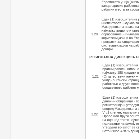
Европската унија (англ
канцелариско работење 
работни места за соодв
Еден (1) извршител на
инспекторат, Служба за
Македонската рамка на
најмалку вишо или сред
1.20
образование – гимназис
користени јазици на Ев
програми за канцеларис
систематизација на раб
денари;
РЕГИОНАЛНА ДИРЕКЦИЈА 
Еден (1) извршител на
правни работи, ниво н
најмалку 180 кредити с
1.21
(Општествени науки – 
унија (англиски, фран
работење и други посе
соодветното работно м
Еден (1) извршител на
даночни обврзници - п
регистрација и утврду
според Македонската р
VII/1 степен, најмалку
1.22
Право или Други општ
на еден од трите најче
познавање на компјуте
утврдени во актот за 
нето износ 42876 дена