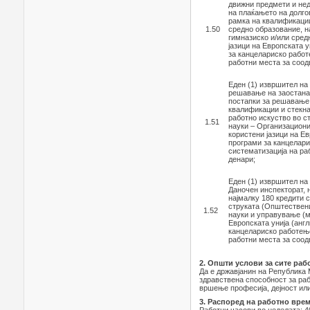
движни предмети и не
на плаќањето на долго
рамка на квалификаци
1.50
средно образование, н
гимназиско и/или сред
јазици на Европската 
за канцелариско работ
работни места за соод
Еден (1) извршител на
решавање на заостана
постапки за решавање 
квалификации и стекна
работно искуство во с
1.51
науки – Организациони
користени јазици на Е
програми за канцелари
систематизација на ра
денари;
Еден (1) извршител на
Даночен инспекторат, 
најмалку 180 кредити 
струката (Општествени
1.52
науки и управување (м
Европската унија (анг
канцелариско работење
работни места за соод
2. Општи услови за сите раб
Да е државјанин на Република 
здравствена способност за раб
вршење професија, дејност или
3. Распоред на работно вре