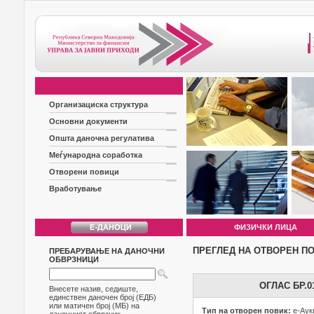
Организациска структура
Основни документи
Општа даночна регулатива
Меѓународна соработка
Отворени повици
Вработување
ФИЗИЧКИ ЛИЦА
ПРЕГЛЕД НА ОТВОРЕН П
ПРЕБАРУВАЊЕ НА ДАНОЧНИ
ОБВРЗНИЦИ
ОГЛАС БР.
Внесете назив, седиште,
единствен даночен број (ЕДБ)
или матичен број (МБ) на
Тип на отворен повик:
е-Аук