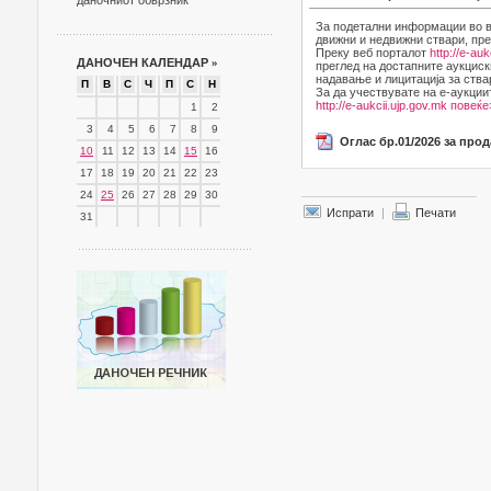
даночниот обврзник
За подетални информации во в
движни и недвижни ствари, пре
Преку веб порталот
http://e-auk
ДАНОЧЕН КАЛЕНДАР
»
преглед на достапните аукциск
надавање и лицитација за ства
П
В
С
Ч
П
С
Н
За да учествувате на е-аукции
http://e-aukcii.ujp.gov.mk
повеќе
1
2
3
4
5
6
7
8
9
Оглас бр.01/2026 за про
10
11
12
13
14
15
16
17
18
19
20
21
22
23
24
25
26
27
28
29
30
Испрати
|
Печати
31