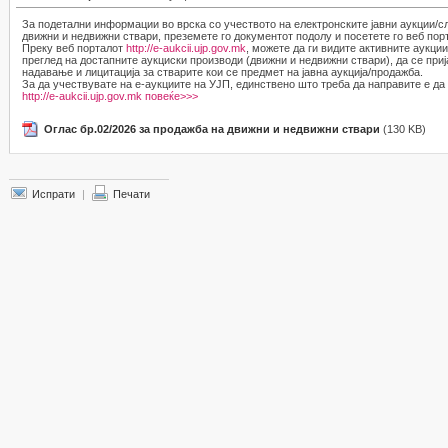
За подетални информации во врска со учеството на електронските јавни аукции/с
движни и недвижни ствари, преземете го документот подолу и посетете го веб по
Преку веб порталот
http://e-aukcii.ujp.gov.mk
, можете да ги видите активните аукци
преглед на достапните аукциски производи (движни и недвижни ствари), да се приј
надавање и лицитација за стварите кои се предмет на јавна аукција/продажба.
За да учествувате на е-аукциите на УЈП, единствено што треба да направите е да 
http://e-aukcii.ujp.gov.mk
повеќе>>>
Оглас бр.02/2026 за продажба на движни и недвижни ствари
(130 KB)
Испрати
|
Печати