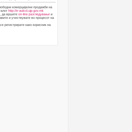
лободни комерцијални продажби на
рталот
http://e-aukcii.ujp.gov.mk
и, да вршите
on-line разгледување
и
авите и учествувате во процесот на
се регистрирате како корисник на