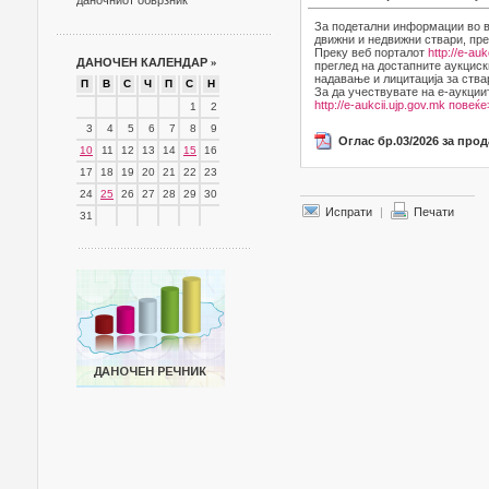
даночниот обврзник
За подетални информации во в
движни и недвижни ствари, пре
Преку веб порталот
http://e-auk
ДАНОЧЕН КАЛЕНДАР
»
преглед на достапните аукциск
надавање и лицитација за ства
П
В
С
Ч
П
С
Н
За да учествувате на е-аукции
http://e-aukcii.ujp.gov.mk
повеќе
1
2
3
4
5
6
7
8
9
Оглас бр.03/2026 за про
10
11
12
13
14
15
16
17
18
19
20
21
22
23
24
25
26
27
28
29
30
Испрати
|
Печати
31