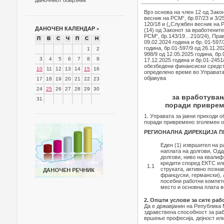
даночниот обврзник
Врз основа на член 12 од Закон
весник на РСМ“, бр.87/23 и 3/2
120/18 и („Службен весник на РС
ДАНОЧЕН КАЛЕНДАР
»
(14) од Законот за вработените
РСМ“, бр.143/19…210/24), Прав
П
В
С
Ч
П
С
Н
09.02.2024 година и бр. 01-597/
година, бр.01-597/9 од 26.11.20
1
2
988/9 од 12.05.2025 година, бр.
3
4
5
6
7
8
9
17.12.2025 година и бр.01-245
обезбедени финансиски средств
10
11
12
13
14
15
16
определено време во Управата 
објавува
17
18
19
20
21
22
23
24
25
26
27
28
29
30
за вработувањ
31
поради привреме
1. Управата за јавни приходи 
поради привремено зголемен о
РЕГИОНАЛНА ДИРЕКЦИЈА П
Еден (1) извршител на 
наплата на долгови, Одд
долгови, ниво на квалиф
кредити според ЕКТС или
1.1
струката, активно познав
француски, германски), 
посебни работни компете
место и основна плата в
2. Општи услови за сите раб
Да е државјанин на Република 
здравствена способност за раб
вршење професија, дејност или