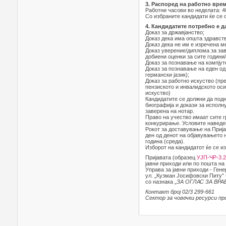
3. Распоред на работно врем
Работни часови во неделата: 40
Со избраните кандидати ќе се 
4. Кандидатите потребно е д
Доказ за државјанство;
Доказ дека има општа здравст
Доказ дека не им е изречена м
Доказ уверение/диплома за зав
добиени оценки за сите години
Доказ за познавање на компју
Доказ за познавање на еден од
германски јазик);
Доказ за работно искуство (пр
пензиското и инвалидското оси
искуство)
Кандидатите се должни да подн
биографија и докази за исполн
заверена на нотар.
Право на учество имаат сите г
конкурирање. Условите наведен
Рокот за доставување на Прија
ден од денот на објавувањето н
година (среда).
Изборот на кандидатот ќе се и
Пријавата (образец
УЈП-ЧР-3.2
јавни приходи или по пошта на
Управа за јавни приходи - Гене
ул. „Кузман Јосифовски Питу” б
со назнака „
ЗА ОГЛАС ЗА ВРА
Контакт број 02/3 299-661
Сектор за човечки ресурси при