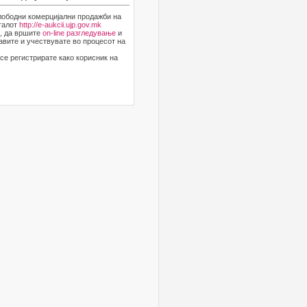
лободни комерцијални продажби на
рталот
http://e-aukcii.ujp.gov.mk
и, да вршите
on-line разгледување
и
авите и учествувате во процесот на
се регистрирате како корисник на