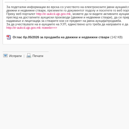
За подетални информации во врска со учеството на електронските јавни аукции/с
движни и недвижни ствари, преземете го документот подолу и посетете го веб по
Преку веб порталот
http://e-aukcii.ujp.gov.mk
, можете да ги видите активните аукци
преглед на достапните аукциски производи (движни и недвижни ствари), да се приј
надавање и лицитација за стварите кои се предмет на јавна аукција/продажба.
За да учествувате на е-аукциите на УЈП, единствено што треба да направите е да 
http://e-aukcii.ujp.gov.mk
повеќе>>>
Оглас бр.05/2026 за продажба на движни и недвижни ствари
(142 KB)
Испрати
|
Печати