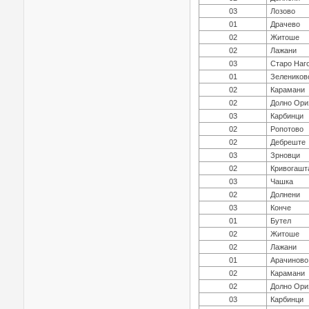
03
Лозово
01
Драчево
02
Житоше
02
Лажани
03
Старо Наг
01
Зелеников
02
Карамани
02
Долно Ори
03
Карбинци
02
Ропотово
02
Дебреште
03
Зрновци
02
Кривогашт
03
Чашка
02
Долнени
03
Конче
01
Бутел
02
Житоше
02
Лажани
01
Арачиново
02
Карамани
02
Долно Ори
03
Карбинци