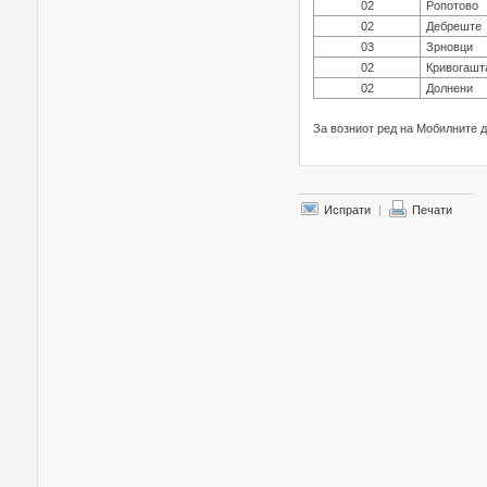
02
Ропотово
02
Дебреште
03
Зрновци
02
Кривогашт
02
Долнени
За возниот ред на Мобилните 
Испрати
|
Печати