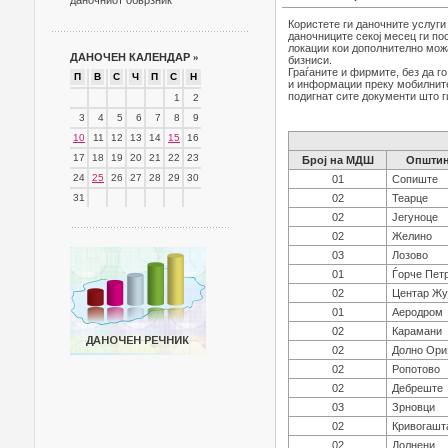
даночниот обврзник
Користете ги даночните услуг
даночниците секој месец ги по
локации кои дополнително можа
ДАНОЧЕН КАЛЕНДАР
»
бизниси.
Граѓаните и фирмите, без да г
П
В
С
Ч
П
С
Н
и информации преку мобилните 
подигнат сите документи што г
1
2
3
4
5
6
7
8
9
10
11
12
13
14
15
16
17
18
19
20
21
22
23
Број на МДШ
Општин
24
25
26
27
28
29
30
01
Сопиште
31
02
Теарце
02
Јегуноце
02
Желино
03
Лозово
01
Ѓорче Пет
02
Центар Жу
01
Аеродром
02
Карамани
02
Долно Ори
02
Ропотово
02
Дебреште
03
Зрновци
02
Кривогашт
02
Долнени