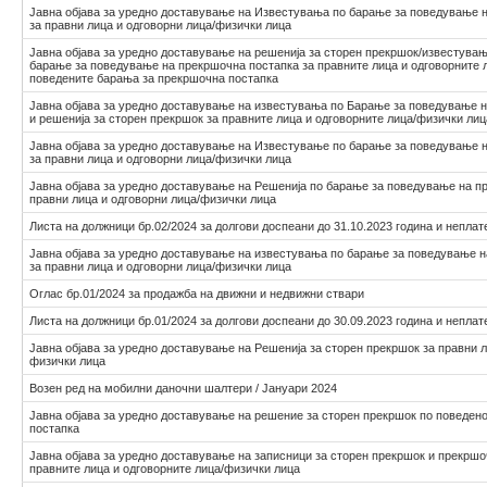
Јавна објава за уредно доставување на Известувања по барање за поведување 
за правни лица и одговорни лица/физички лица
Јавна објава за уредно доставување на решенија за сторен прекршок/известува
барање за поведување на прекршочна постапка за правните лица и одговорните 
поведените барања за прекршочна постапка
Јавна објава за уредно доставување на известувања по Барање за поведување 
и решенија за сторен прекршок за правните лица и одговорните лица/физички лиц
Јавна објава за уредно доставување на Известување по барање за поведување 
за правни лица и одговорни лица/физички лица
Јавна објава за уредно доставување на Решенија по барање за поведување на п
правни лица и одговорни лица/физички лица
Листа на должници бр.02/2024 за долгови доспеани до 31.10.2023 година и неплат
Јавна објава за уредно доставување на известувања по барање за поведување 
за правни лица и одговорни лица/физички лица
Оглас бр.01/2024 за продажба на движни и недвижни ствари
Листа на должници бр.01/2024 за долгови доспеани до 30.09.2023 година и неплат
Јавна објава за уредно доставување на Решенија за сторен прекршок за правни л
физички лица
Возен ред на мобилни даночни шалтери / Јануари 2024
Јавна објава за уредно доставување на решение за сторен прекршок по поведен
постапка
Јавна објава за уредно доставување на записници за сторен прекршок и прекршо
правните лица и одговорните лица/физички лица