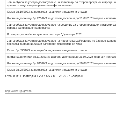
Јавна објава за уредно доставување на записници за сторен прекршок и прекршо
правните лица и одговорните лица/физички лица
Оглас бр.10/2023 за продажба на движни и недвижни ствари
Листа на должници бр.12/2023 за долгови доспеани до 31.08.2023 година и неплат
Јавна објава за уредно доставување на решение за сторен прекршок и известув
барања за прекршочна постапка
Возен ред на мобилни даночни шалтери / Декември 2023
Јавна објава за уредно доставување на Известување/Решение по барање за по
постапка за правни лица и одговорни лица/физички лица
Оглас бр.09/2023 за продажба на движни и недвижни ствари
Листа на должници бр.11/2023 за долгови доспеани до 31.07.2023 година и неплат
Листа на должници бр.10/2023 за долгови доспеани до 30.06.2023 година и неплат
Оглас бр.08/2023 за продажба на движни и недвижни ствари
Страници:
«
Претходна
1
2
3
4
5
6
7
8
…
25
26
27
Следна
»
http://www.ujp.gov.mk