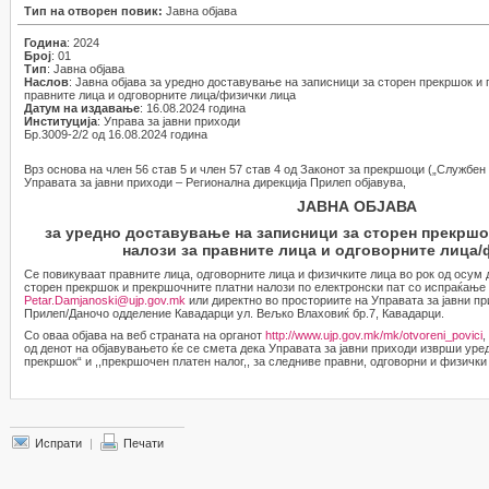
Тип на отворен повик:
Јавна објава
Година
: 2024
Број
: 01
Тип
: Јавна објава
Наслов
: Јавна објава за уредно доставување на записници за сторен прекршок и
правните лица и одговорните лица/физички лица
Датум на издавање
: 16.08.2024 година
Институција
: Управа за јавни приходи
Бр.3009-2/2 од 16.08.2024 година
Врз основа на член 56 став 5 и член 57 став 4 од Законот за прекршоци („Службен 
Управата за јавни приходи – Регионална дирекција Прилеп објавува,
ЈАВНА ОБЈАВА
за уредно доставување на записници за сторен прекршо
налози за правните лица и одговорните лица/
Се повикуваат правните лица, одговорните лица и физичките лица во рок од осум 
сторен прекршок и прекршочните платни налози по електронски пат со испраќање 
Petar.Damjanoski@ujp.gov.mk
или директно во просториите на Управата за јавни п
Прилеп/Даночо одделение Кавадарци ул. Вељко Влаховиќ бр.7, Кавадарци.
Со оваа објава на веб страната на органот
http://www.ujp.gov.mk/mk/otvoreni_povici
,
од денот на објавувањето ќе се смета дека Управата за јавни приходи изврши уре
прекршок“ и ,,прекршочен платен налог,, за следниве правни, одговорни и физички
Испрати
|
Печати