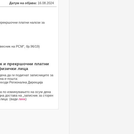
Датум на објава:
16.08.2024
 прекршочни платни налози за
весник на РСМ”, бр.96/19)
к и прекршочни платни
физички лица
дена да ги подигнат записниците за
на е-пошта:
риходи Регионална Дирекција
 а по изминувањето на осум дена
дна достава на „записник за сторен
 лица: (види
линк
)