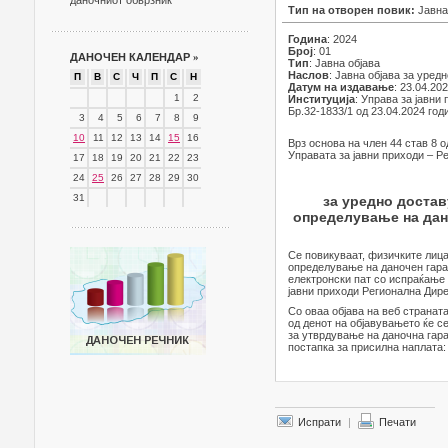
даночниот обврзник
Тип на отворен повик:
Јавна
Година
: 2024
Број
: 01
ДАНОЧЕН КАЛЕНДАР
»
Тип
: Јавна објава
Наслов
: Јавна објава за уре
П
В
С
Ч
П
С
Н
Датум на издавање
: 23.04.20
1
2
Институција
: Управа за јавни
Бр.32-1833/1 од 23.04.2024 год
3
4
5
6
7
8
9
10
11
12
13
14
15
16
Врз основа на член 44 став 8 о
Управата за јавни приходи – Р
17
18
19
20
21
22
23
24
25
26
27
28
29
30
31
за уредно достав
определување на дано
Се повикуваат, физичките лица
определување на даночен гаран
електронски пат со испраќање
јавни приходи Регионална Дире
Со оваа објава на веб странат
од денот на објавувањето ќе с
за утврдување на даночна гара
постапка за присилна наплата:
Испрати
|
Печати