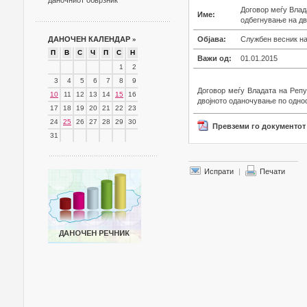
даночниот обврзник
Договор меѓу Влад
Име:
одбегнување на дв
ДАНОЧЕН КАЛЕНДАР
»
Објава:
Службен весник на
П
В
С
Ч
П
С
Н
Важи од:
01.01.2015
1
2
3
4
5
6
7
8
9
Договор меѓу Владата на Репу
10
11
12
13
14
15
16
двојното оданочување по однос
17
18
19
20
21
22
23
24
25
26
27
28
29
30
Превземи го документот
31
Испрати
|
Печати