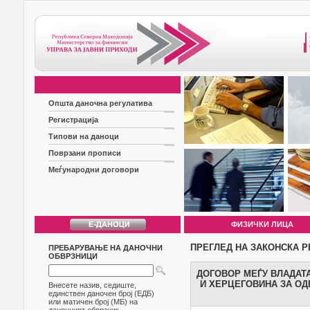
Општа даночна регулатива
Регистрација
Типови на даноци
Поврзани прописи
Меѓународни договори
ФИЗИЧКИ ЛИЦА
ПРЕГЛЕД НА ЗАКОНСКА Р
ПРЕБАРУВАЊЕ НА ДАНОЧНИ
ОБВРЗНИЦИ
ДОГОВОР МЕЃУ ВЛАДАТ
И ХЕРЦЕГОВИНА ЗА О
Внесете назив, седиште,
единствен даночен број (ЕДБ)
или матичен број (МБ) на