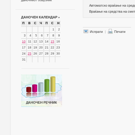
даночниот обврзник
Автоматско враќање на сред
Враќање на средства на сме
ДАНОЧЕН КАЛЕНДАР
»
П
В
С
Ч
П
С
Н
1
2
Испрати
|
Печати
3
4
5
6
7
8
9
10
11
12
13
14
15
16
17
18
19
20
21
22
23
24
25
26
27
28
29
30
31