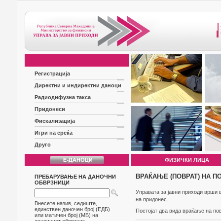
Регистрација
Директни и индиректни даноци
Радиодифузна такса
Придонеси
Фискализација
Игри на среќа
Друго
ФИЗИЧКИ ЛИЦА
ВРАЌАЊЕ (ПОВРАТ) НА П
ПРЕБАРУВАЊЕ НА ДАНОЧНИ
ОБВРЗНИЦИ
Управата за јавни приходи врши 
на придонес.
Внесете назив, седиште,
единствен даночен број (ЕДБ)
Постојат два вида враќање на пов
или матичен број (МБ) на