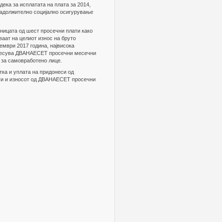
ка за исплатата на плата за 2014,
 задолжително социјално осигурување
аницата од шест просечни плати како
аат на целиот износ на бруто
ември 2017 година, највисока
изнесува ДВАНАЕСЕТ просечни месечни
 за самовработено лице.
тка и уплата на придонеси од
и и износот од ДВАНАЕСЕТ просечни