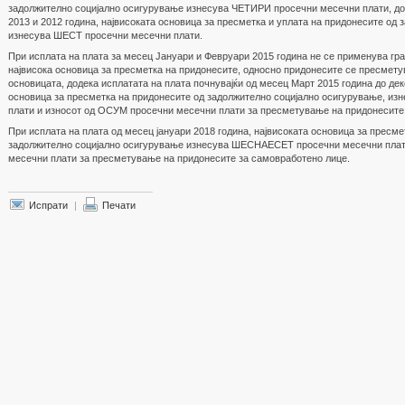
задолжително социјално осигурување изнесува ЧЕТИРИ просечни месечни плати, доде
2013 и 2012 година, највисоката основица за пресметка и уплата на придонесите од
изнесува ШЕСТ просечни месечни плати.
При исплата на плата за месец Јануари и Февруари 2015 година не се применува гр
највисока основица за пресметка на придонесите, односно придонесите се пресметув
основицата, додека исплатата на плата почнувајќи од месец Март 2015 година до дек
основица за пресметка на придонесите од задолжително социјално осигурување, 
плати и износот од ОСУМ просечни месечни плати за пресметување на придонесите
При исплата на плата од месец јануари 2018 година, највисоката основица за пресме
задолжително социјално осигурување изнесува ШЕСНАЕСЕТ просечни месечни плат
месечни плати за пресметување на придонесите за самовработено лице.
Испрати
|
Печати