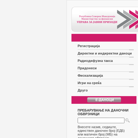
Регистрација
Директни и индиректни даноци
Радиодифузна такса
Придонеси
Фискализација
Игри на среќа
Друго
ПРЕБАРУВАЊЕ НА ДАНОЧНИ
ОБВРЗНИЦИ
Внесете назив, седиште,
единствен даночен број (ЕДБ)
или матичен број (МБ) на