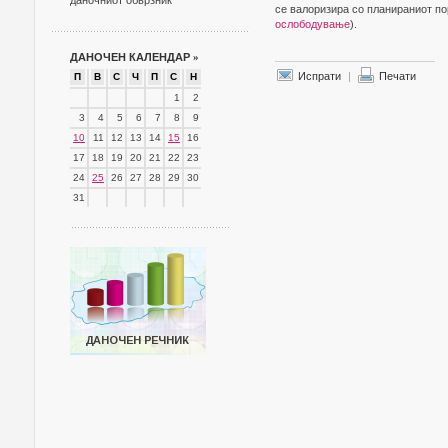
даночниот обврзник
се валоризира со планираниот по
ослободување
).
ДАНОЧЕН КАЛЕНДАР
»
Испрати
|
Печати
П
В
С
Ч
П
С
Н
1
2
3
4
5
6
7
8
9
10
11
12
13
14
15
16
17
18
19
20
21
22
23
24
25
26
27
28
29
30
31