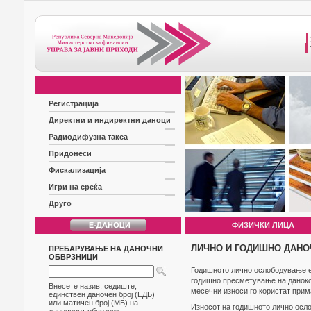
Регистрација
Директни и индиректни даноци
Радиодифузна такса
Придонеси
Фискализација
Игри на среќа
Друго
ФИЗИЧКИ ЛИЦА
ЛИЧНО И ГОДИШНО ДАН
ПРЕБАРУВАЊЕ НА ДАНОЧНИ
ОБВРЗНИЦИ
Годишното лично ослободување е
годишно пресметување на данокот
Внесете назив, седиште,
месечни износи го користат прим
единствен даночен број (ЕДБ)
или матичен број (МБ) на
Износот на годишното лично осло