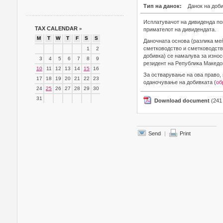
Тип на данок:
Данок на доб
Исплатувачот на дивиденда поп
TAX CALENDAR
»
примателот на дивидендата.
M
T
W
T
F
S
S
Даночната основа (разлика меѓ
сметководство и сметководств
1
2
добивка) се намалува за износ
3
4
5
6
7
8
9
резидент на Република Македон
10
11
12
13
14
15
16
За остварување на ова право, 
17
18
19
20
21
22
23
оданочување на добивката (
об
24
25
26
27
28
29
30
31
Download document
(241
Send
|
Print