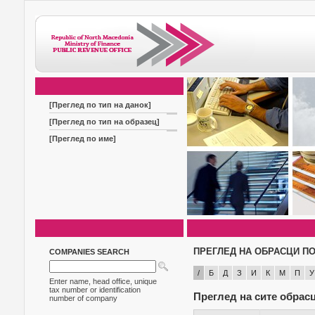
[Преглед по тип на данок]
[Преглед по тип на образец]
[Преглед по име]
ПРЕГЛЕД НА ОБРАСЦИ ПО
COMPANIES SEARCH
/
Б
Д
З
И
К
М
П
У
Enter name, head office, unique
tax number or identification
Преглед на сите обрас
number of company