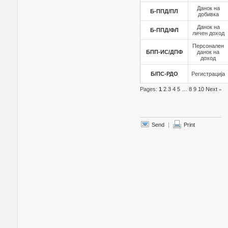
Данок на
Б-ППД/ПЛ
добивка
Данок на
Б-ППД/ФЛ
личен доход
Персонален
БПП-ИС/ДПФ
данок на
доход
Б/ПС-РДО
Регистрација
Pages:
1
2
3
4
5
…
8
9
10
Next
»
Send
|
Print