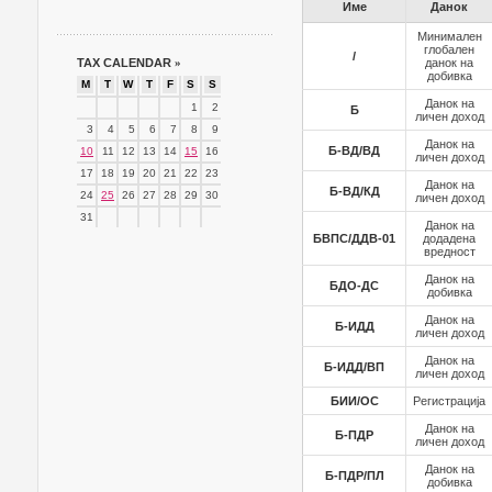
Име
Данок
Минимален
глобален
/
TAX CALENDAR
»
данок на
добивка
M
T
W
T
F
S
S
Данок на
1
2
Б
личен доход
3
4
5
6
7
8
9
Данок на
Б-ВД/ВД
10
11
12
13
14
15
16
личен доход
17
18
19
20
21
22
23
Данок на
Б-ВД/КД
24
25
26
27
28
29
30
личен доход
31
Данок на
БВПС/ДДВ-01
додадена
вредност
Данок на
БДО-ДС
добивка
Данок на
Б-ИДД
личен доход
Данок на
Б-ИДД/ВП
личен доход
БИИ/ОС
Регистрација
Данок на
Б-ПДР
личен доход
Данок на
Б-ПДР/ПЛ
добивка