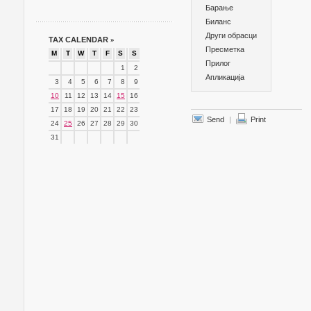
Барање
Биланс
Други обрасци
TAX CALENDAR
»
Пресметка
M
T
W
T
F
S
S
Прилог
1
2
Апликација
3
4
5
6
7
8
9
10
11
12
13
14
15
16
17
18
19
20
21
22
23
Send
|
Print
24
25
26
27
28
29
30
31