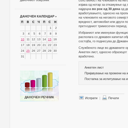
даночниот обврзник
сопственост на членовите на нег
изјава од нотар за откажувње од 
најдоцна
во рок од 30 дена
од д
вработувањето, односно на про
ДАНОЧЕН КАЛЕНДАР
»
на членовите на неговото семејст
вредност, автомобил или други п
П
В
С
Ч
П
С
Н
претходниот тримесечен период.
1
2
Избраниот или именуван функцион
3
4
5
6
7
8
9
располага со државен капитал об
10
11
12
13
14
15
16
состојба, го поднесува до Државн
17
18
19
20
21
22
23
Службеното лице во државните ор
24
25
26
27
28
29
30
Анкетен лист, односно образецот 
вработено.
31
Анкетен лист
Пријавување на промени на и
Постапка за испитување на и
Испрати
|
Печати