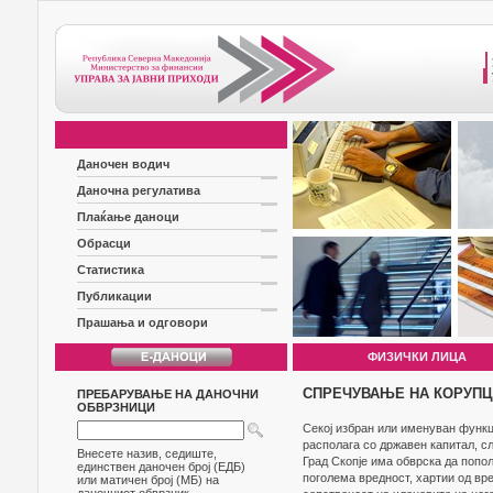
Даночен водич
Даночна регулатива
Плаќање даноци
Обрасци
Статистика
Публикации
Прашања и одговори
ФИЗИЧКИ ЛИЦА
СПРЕЧУВАЊЕ НА КОРУПЦ
ПРЕБАРУВАЊЕ НА ДАНОЧНИ
ОБВРЗНИЦИ
Секој избран или именуван функци
располага со државен капитал, с
Внесете назив, седиште,
Град Скопје има обврска да поп
единствен даночен број (ЕДБ)
поголема вредност, хартии од вре
или матичен број (МБ) на