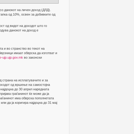
 со данокот на личен доход (ДЛД).
тапка од 10%, освен за добивките од
ст од видот на доходот што го
рдува данокот на доход е
та и во странство во текот на
бврзници имаат обврска да изготват и
/e-ujp.ujp.gov.mk
во законски
од страна на исплатувачите и за
 доходот од вршење на самостојна
 најдоцна до 30 април наредната
ријава граѓанинот ќе може да ја
Граѓанинот има обврска пополнетата
или да ја коригира најдоцна до 31 мај