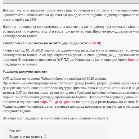
Доходот кој го остваруваат физичките лица, во земјата и во странство, се оданочува
Пресметката и плаќањето на данокот на доход за сите видови на доход се врши по с
игри на среќа од 15%.
Даночната основа за пресметување на данокот на личен доход е различна во зависно
остваруваат или дејноста што ја вршат физичките лица. Даночен период за кој се утв
календарската година.
Електронска пресметка на аконтација на данокот (
е-ППД
)
Почнувајќи од 01.01.2018 година, за одделен вид на доход коj гo остваруваат во земја
календарската година, а се оданочуваат со данок на личен доход (ДЛД), даночните о
поднесат Електронска пресметка (е-ППД) до Управата за јавни приходи преку
https:/
предвидените рокови.
Годишна даночна пријава
УЈП издава пополнета Годишна даночна пријава од 2019 година
Врз основа на сите податоци за исплатениот доход (плата, регрес, дивиденда и сл.) 
доходот кој граѓанинот го остварил од други физички лица и од странство, како и за
дејност, УЈП изготвува и доставува пополнета Годишна даночна пријава до граѓаните
година, за остварениот доход од претходната година. Пополнетата Годишна даночна п
преземе и од системот
https://e-ujp.ujp.gov.mk
по претходна регистрација на истиот. 
Годишна даночна пријава, за остварениот доход од претходната година, да ја потврди 
наредната година.
Во зависност од дејноста или групата на која и припаѓате изберете:
Граѓани
Вршители на дејност