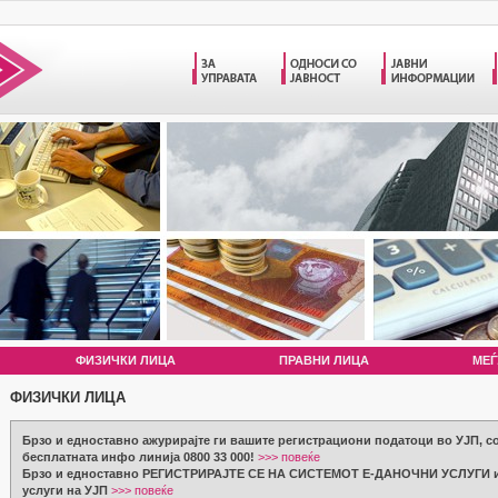
ФИЗИЧКИ ЛИЦА
ПРАВНИ ЛИЦА
МЕЃ
ФИЗИЧКИ ЛИЦА
Брзо и едноставно ажурирајте ги вашите регистрациони податоци во УЈП, с
бесплатната инфо линија 0800 33 000!
>>> повеќе
Брзо и едноставно РЕГИСТРИРАЈТЕ СЕ НА СИСТЕМОТ Е-ДАНОЧНИ УСЛУГИ и 
услуги на УЈП
>>> повеќе