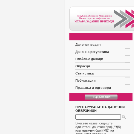
Даночен водич
Даночна регулатива
Плаќање даноци
Обрасци
Статистика
Публикации
Прашања и одговори
ПРЕБАРУВАЊЕ НА ДАНОЧНИ
ОБВРЗНИЦИ
Внесете назив, седиште,
единствен даночен број (ЕДБ)
или матичен број (МБ) на