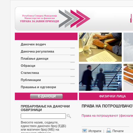
Даночен водич
Даночна регулатива
Плаќање даноци
Обрасци
Статистика
Публикации
Прашања и одговори
ФИЗИЧКИ ЛИЦА
ПРАВА НА ПОТРОШУВАЧО
ПРЕБАРУВАЊЕ НА ДАНОЧНИ
ОБВРЗНИЦИ
Права на потрошувачот (фискали
Внесете назив, седиште,
единствен даночен број (ЕДБ)
или матичен број (МБ) на
Испрати
|
Печати