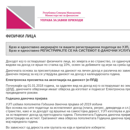
ФИЗИЧКИ ЛИЦА
Брзо и едноставно ажурирајте ги вашите регистрациони податоци во УЈП, 
Брзо и едноставно РЕГИСТРИРАЈТЕ СЕ НА СИСТЕМОТ Е-ДАНОЧНИ УСЛУГИ и 
Доходот кој го остваруваат физичките лица, во земјата и во странство, се оданочу
видови на доход се врши по стапка од 10%, освен за добивките од игри на среќа о
Даночната основа за пресметување на данокот на личен доход е различна во завис
Даночен период за кој се утврдува данокот на доход е календарската година.
Електронска пресметка на аконтација на данокот (
е-ППД
)
Почнувајќи од 01.01.2018 година, за одделен вид на доход коj гo остваруваат во зе
(ДЛД), даночните обврзници имаат обврска да изготват и поднесат Електронска пр
предвидените рокови.
Годишна даночна пријава
УЈП издава пополнета Годишна даночна пријава од 2019 година
Врз основа на сите податоци за исплатениот доход (плата, регрес, дивиденда и сл.)
странство, како и за доходот од вршење на самостојна дејност, УЈП изготвува и д
за остварениот доход од претходната година. Пополнетата Годишна даночна пријав
регистрација на истиот. Граѓанинот има обврска пополнетата Годишна даночна прија
мај наредната година.
Во зависност од дејноста или групата на која и припаѓате изберете: