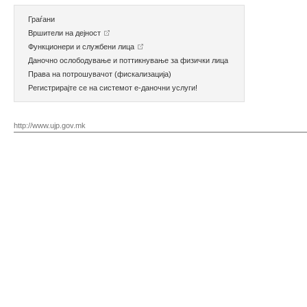
Граѓани
Вршители на дејност
Функционери и службени лица
Даночно ослободување и поттикнување за физички лица
Права на потрошувачот (фискализација)
Регистрирајте се на системот е-даночни услуги!
http://www.ujp.gov.mk