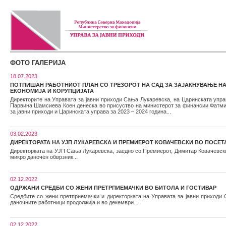
ФОТО ГАЛЕРИЈА
18.07.2023
ПОТПИШАН РАБОТНИОТ ПЛАН СО ТРЕЗОРОТ НА САД ЗА ЗАЈАКНУВАЊЕ НА
ЕКОНОМИЈА И КОРУПЦИЈАТА
Директорите на Управата за јавни приходи Сања Лукаревска, на Царинската упра
Парвина Шамсиева Коен денеска во присуство на министерот за финансии Фатмир
за јавни приходи и Царинската управа за 2023 – 2024 година...
03.02.2023
ДИРЕКТОРАТА НА УЈП ЛУКАРЕВСКА И ПРЕМИЕРОТ КОВАЧЕВСКИ ВО ПОСЕТ
Директорката на УЈП Сања Лукаревска, заедно со Премиерот, Димитар Ковачевски,
микро даночен обврзник...
02.12.2022
ОДРЖАНИ СРЕДБИ СО ЖЕНИ ПРЕТРПИЕМАЧКИ ВО БИТОЛА И ГОСТИВАР
Средбите со жени претприемачки и директорката на Управата за јавни приходи 
даночните работници продолжија и во декември...
02.12.2022