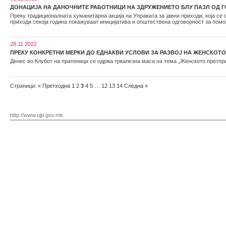
ДОНАЦИЈА НА ДАНОЧНИТЕ РАБОТНИЦИ НА ЗДРУЖЕНИЕТО БЛУ ПАЗЛ ОД 
Преку традиционалната хуманитарна акција на Управата за јавни приходи, која се 
приходи секоја година покажуваат иницијатива и општествена одговорност за помо
28.11.2022
ПРЕКУ КОНКРЕТНИ МЕРКИ ДО ЕДНАКВИ УСЛОВИ ЗА РАЗВОЈ НА ЖЕНСКО
Денес во Клубот на пратеници се одржа тркалезна маса на тема „Женското претпр
Страници:
«
Претходна
1
2
3
4
5
…
12
13
14
Следна
»
http://www.ujp.gov.mk