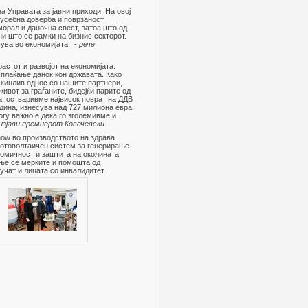
 Управата за јавни приходи. На овој
усебна доверба и поврзаност.
морал и даночна свест, затоа што од
и што се рамки на бизнис секторот.
ува во економијата,, -
рече
стот и развојот на економијата.
 плаќање данок кон државата. Како
скинлив однос со нашите партнери,
ивот за граѓаните, бидејќи парите од
а, остваривме највисок поврат на ДДВ
дина, изнесува над 727 милиона евра,
гу важно е дека го зголемивме и
 изјави премиерот Ковачевски
.
how во производството на здрава
 фотоволтаичен систем за генерирање
номичност и заштита на околината.
ње се мерките и помошта од
лучат и лицата со инвалидитет.