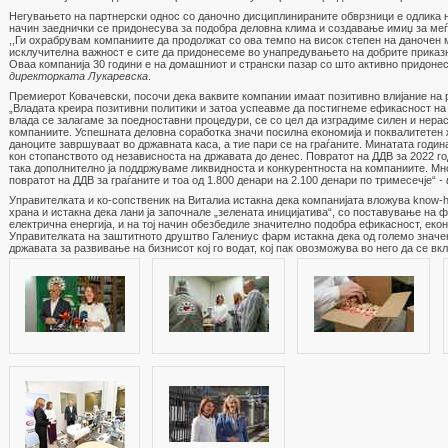
Негувањето на партнерски однос со даночно дисциплинираните обврзници е одлика на
начин заеднички се придонесува за подобра деловна клима и создавање имиџ за меѓ
,,Ги охрабрувам компаниите да продолжат со ова темпо на висок степен на даночен 
исклучителна важност е сите да придонесеме во унапредувањето на добрите приказн
Оваа компанија 30 години е на домашниот и странски пазар со што активно придонес
директорката Лукаревска
.
Премиерот Ковачевски, посочи дека ваквите компании имаат позитивно влијание на ра
„Владата креира позитивни политики и затоа успеавме да постигнеме ефикасност на
влада се залагаме за поедноставни процедури, се со цел да изградиме силен и нера
компаниите. Успешната деловна соработка значи посилна економија и поквалитетен ж
даноците завршуваат во државната каса, а тие пари се на граѓаните. Минатата годин
кон стопанството од независноста на државата до денес. Повратот на ДДВ за 2022 го
така дополнително ја поддржуваме ликвидноста и конкурентноста на компаниите. Мно
повратот на ДДВ за граѓаните и тоа од 1.800 денари на 2.100 денари по тримесечје“
-
Управителката и ко-сопственик на Виталиа истакна дека компанијата вложува know-
храна и истакна дека лани ја започнале „зелената иницијатива“, со поставување на
електрична енергија, и на тој начин обезбедиле значително подобра ефикасност, еко
Управителката на заштитното друштво Галениус фарм истакна дека од големо значе
државата за развивање на бизнисот кој го водат, кој пак овозможува во него да се вк