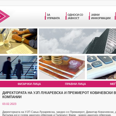
ФИЗИЧКИ ЛИЦА
ПРАВНИ ЛИЦА
МЕЃ
ДИРЕКТОРАТА НА УЈП ЛУКАРЕВСКА И ПРЕМИЕРОТ КОВАЧЕВСКИ В
КОМПАНИИ
03.02.2023
Директорката на УЈП Сања Лукаревска, заедно со Премиерот, Димитар Ковачевски, 
Виталиа кој е голем даночен обврзник и Галениус Фарм - микро даночен обврзник.