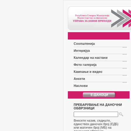
Соопштенија
Интервјуа
Календар на настани
Фото галерија
Кампањи и видео
Анкети
Наслови
ПРЕБАРУВАЊЕ НА ДАНОЧНИ
ОБВРЗНИЦИ
Внесете назив, седиште,
единствен даночен број (ЕДБ)
или матичен број (МБ) на