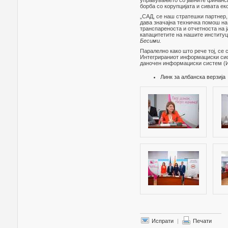
управувањето со јавните финанси
борба со корупцијата и сивата ек
„САД, се наш стратешки партнер,
дава значајна техничка помош на
транспареноста и отчетноста на ј
капацитетите на нашите институци
Бесими.
Паралелно како што рече тој, се
Интегрираниот информациски си
даночен информациски систем (
Линк за албанска верзија
Испрати
|
Печати