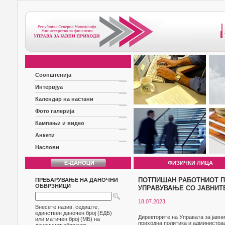
Соопштенија
Интервјуа
Календар на настани
Фото галерија
Кампањи и видео
Анкети
Наслови
ФИЗИЧКИ ЛИЦА
ПОТПИШАН РАБОТНИОТ ПЛ
ПРЕБАРУВАЊЕ НА ДАНОЧНИ
ОБВРЗНИЦИ
УПРАВУВАЊЕ СО ЈАВНИТ
18.07.2023
Внесете назив, седиште,
единствен даночен број (ЕДБ)
Директорите на Управата за јавн
или матичен број (МБ) на
приходна политика и администра