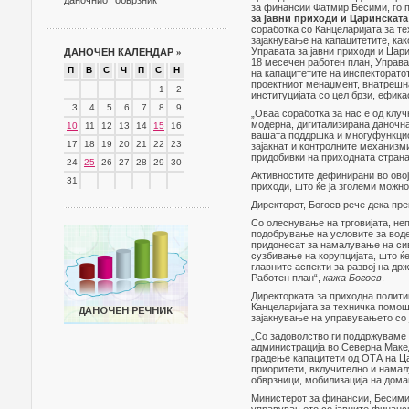
даночниот обврзник
за финансии Фатмир Бесими, го
за јавни приходи и Царинската
соработка со Канцеларијата за т
зајакнување на капацитетите, ка
Управата за јавни приходи и Цар
ДАНОЧЕН КАЛЕНДАР
»
18 месечен работен план, Управат
П
В
С
Ч
П
С
Н
на капацитетите на инспекторато
проектниот менаџмент, внатрешнат
1
2
институцијата со цел брзи, ефик
3
4
5
6
7
8
9
„Оваа соработка за нас е од клу
модерна, дигитализирана даночна
10
11
12
13
14
15
16
вашата поддршка и многуфункцион
17
18
19
20
21
22
23
зајакнат и контролните механизми
придобивки на приходната страна
24
25
26
27
28
29
30
Активностите дефинирани во овој
31
приходи, што ќе ја зголеми можно
Директорот, Богоев рече дека пре
Со олеснување на трговијата, неп
подобрување на условите за воде
придонесат за намалување на сив
сузбивање на корупцијата, што ќ
главните аспекти за развој на др
Работен план“,
кажа Богоев
.
Директорката за приходна полити
Канцеларијата за техничка помош
зајакнување на управувањето со 
„Со задоволство ги поддржуваме
администрација во Северна Макед
градење капацитети од ОТА на Ца
приоритети, вклучително и намал
обврзници, мобилизација на дома
Министерот за финансии, Бесими