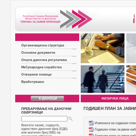
Организациска структура
Основни документи
Општа даночна регулатива
Меѓународна соработка
Отворени повици
Вработување
ФИЗИЧКИ ЛИЦА
ГОДИШЕН ПЛАН ЗА ЈАВН
ПРЕБАРУВАЊЕ НА ДАНОЧНИ
ОБВРЗНИЦИ
Измената на годишен план 
Внесете назив, седиште,
единствен даночен број (ЕДБ)
Годишен план за јавни наб
или матичен број (МБ) на
Годишен план за јавни наб