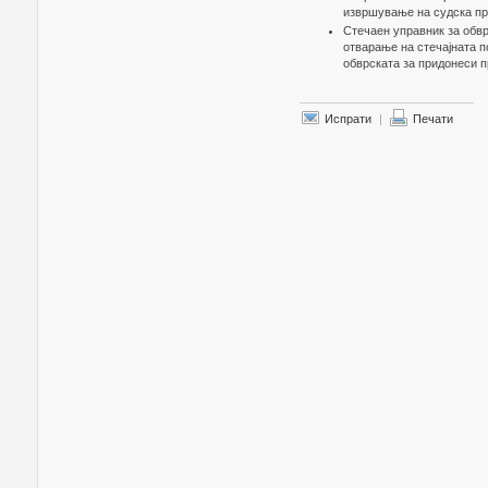
извршување на судска пр
Стечаен управник за обвр
отварање на стечајната п
обврската за придонеси п
Испрати
|
Печати