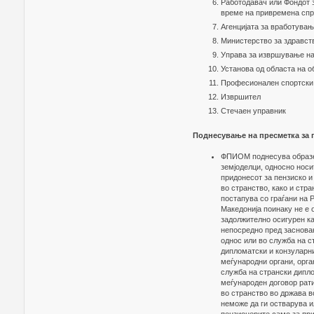
Работодавач или Фондот з
време на привремена спре
Агенцијата за вработува
Министерство за здравст
Управа за извршување на
Установа од областа на 
Професионален спортски
Извршител
Стечаен управник
Поднесување на пресметка за 
ФПИОМ поднесува образец
земјоделци, односно носи
придонесот за пензиско и
во странство, како и стра
постапува со граѓани на 
Македонија поинаку не е 
задолжително осигурен ка
непосредно пред засновањ
однос или во служба на с
дипломатски и конзуларни
меѓународни органи, орга
служба на странски дипло
меѓународен договор рат
во странство во држава в
неможе да ги остварува и