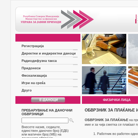
Регистрација
Директни и индиректни даноци
Радиодифузна такса
Придонеси
Фискализација
Игри на среќа
Друго
ФИЗИЧКИ ЛИЦА
ОБВРЗНИК ЗА ПЛАЌАЊЕ И
ПРЕБАРУВАЊЕ НА ДАНОЧНИ
ОБВРЗНИЦИ
ОБВРЗНИК ЗА ПЛАЌАЊЕ
на пр
име и за чија сметка се плаќаат 
Внесете назив, седиште,
единствен даночен број (ЕДБ)
Работник во работен одно
или матичен број (МБ) на