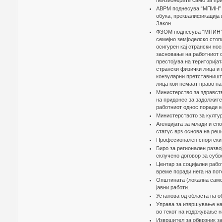
пензионерите само за пр
АВРМ поднесува “МПИН” о
обука, преквалификација 
Закон.
ФЗОМ поднесува “МПИН” п
семејно земјоделско стоп
осигурен кај странски но
засновање на работниот о
престојува на територијат
странски физички лица и 
конзуларни претставништ
лица кои немаат право на
Министерство за здравств
на придонес за задолжите
работниот однос поради 
Министерството за култур
Агенцијата за млади и спо
статус врз основа на реш
Професионален спортски 
Биро за регионален разв
склучено договор за суб
Центар за социјални раб
време поради нега на пот
Општината (локална самоу
јавни работи.
Установа од областа на о
Управа за извршување на 
во текот на издржување н
Извршител за обврзник за