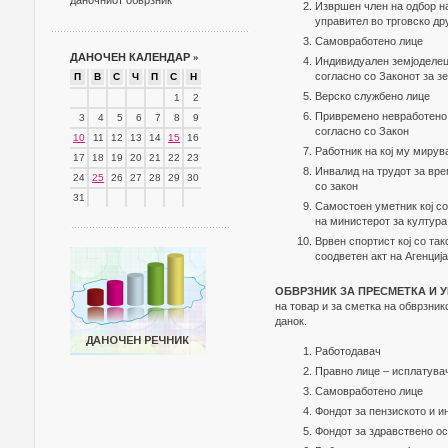
даночниот обврзник
Извршен член на одбор на
управител во трговско др
Самовработено лице
ДАНОЧЕН КАЛЕНДАР
»
Индивидуален земјоделец 
согласно со Законот за зе
П
В
С
Ч
П
С
Н
Верско службено лице
1
2
Привремено невработено 
3
4
5
6
7
8
9
согласно со Закон
10
11
12
13
14
15
16
Работник на кој му мирув
17
18
19
20
21
22
23
Инвалид на трудот за вр
24
25
26
27
28
29
30
со закон
31
Самостоен уметник кој со
на министерот за култура
Врвен спортист кој со та
соодветен акт на Агенција
ОБВРЗНИК ЗА ПРЕСМЕТКА И 
на товар и за сметка на обврзни
данок.
Работодавач
Правно лице – исплатува
Самовработено лице
Фондот за пензиското и 
Фондот за здравствено о