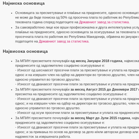
Најниска основица
Основицата за пресметување и плаќање на придонесите, односно основицата
не може да биде пониска од 50% од просечна плата по работник во Република
тековната година според податоците на
Државниот завод за статистика.
За самовработено лице кое врши професионална и друга интелектуална усл
плаќање на придонесите, односно основицата за осигурување за тековната г
просечната плата по работник во Република Македонија, објавена во јануари 
податоците на
Државниот завод за статистика.
Највисока основица
За МПИН пресметките почнувајќи
од месец Јануари 2018 година
, највисок
придонесите од задолжително социјално осигурување е:
- Износот од шеснаесет просечни плати за пресметување и уплата на придо
однос и на извршен член на одбор на директори во трговско друштво, член н
односно управител во трговско друштво.
- Износот од дванаесет просечни плати за пресметување и уплата на придон
За МПИН пресметките почнувајќи
за месец Август 2015 до Декември 2017
пресметка на придонесите од задолжително социјално осигурување е:
- Износот од дванаесет просечни плати за пресметување и уплата на придо
однос; и на извршен член на одбор на директори во трговско друштво, член н
односно управител во трговско друштво.
- Износот од осум просечни плати за пресметување и уплата на придонесит
За МПИН пресметките почнувајќи
за месец Март до Jули 2015 година
, нај
придонесите од задолжително социјално осигурување е:
- Износот од дванаесет просечни плати за пресметување и уплата на придо
однос; и за примања по основ на договор за дело и/или авторски договор или 
надоместок за извршената работа.