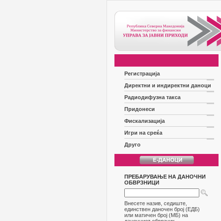
Регистрација
Директни и индиректни даноци
Радиодифузна такса
Придонеси
Фискализација
Игри на среќа
Друго
ПРЕБАРУВАЊЕ НА ДАНОЧНИ
ОБВРЗНИЦИ
Внесете назив, седиште,
единствен даночен број (ЕДБ)
или матичен број (МБ) на