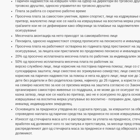
Паричен надоместок на извршен член на одбор на директори во трговско дру
трговско друштво, односно управител во трговско друштво
Плата за работа со скратено работно време
Просечна плата за самостоен уметник, врвен спортист, лице на издржување н
притвор, малолетно лице кое се наоѓа на извршување на воспитна мерка упа
граѓаните кои не се дефинирани како обврзници за плаќање на задолжителен
осигурување
Месечната аконтација на нето приходот за самовработено лице
Пензијата, односно надоместокот според прописите на пензиското и инвали
Просечна плата на работникот остварена во годината пред престанокот на з
осигурување, за лицата кои пристапиле во продолжено пензиско и инвалидск
20% од просечно исплатената месечна плата по работник за индивидуален з
50% од просечно исплатената месечна плата по работник за:
верско службено лице, лице корисник на постојана парична помош; лице со с
супсидијарна заштита; лице сместено во згрижувачко семејство; лице сместе
корисник на паричен надоместок за помош и нега на друго лице; лице кое до
дете без родители и без родителска грижа, најмногу до 26 години, а користи
на семејно насилство за кое се презема мерка на заштита согласно со Закон
организирано самостојно живеење со поддршка, а не може да се осигурат по
казна затвор, лице кое се наоѓа во притвор, ако не е осигурено по друга осно
извршување на воспитна мерка упатување во воспитно - поправен дом, одно
инвалид; индивидуален земјоделец.
Основицата за придонеси утврдена во судската пресуда, за извршител за обв
спроведено наплата од парични средства за придонеси по основ извршување
Износот од стечaјната маса што е распределен за уплата на придонеси, стеч
вработен кај должникот кого го застапува и претставува, за месеци пред отв
распределениот дел од стечaјната маса за придонеси е помал од обврската 
должникот.