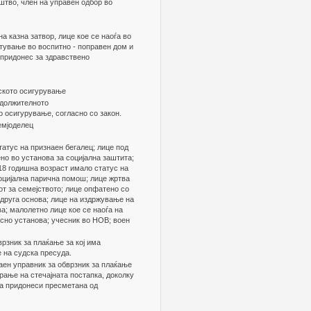
штво, член на управен одбор во
а казна затвор, лице кое се наоѓа во
тување во воспитно - поправен дом и
 придонес за здравствено
дското осигурување
адолжителното
о осигурување, согласно со закон.
емјоделец
татус на признаен бегалец; лице под
но во установа за социјална заштита;
 18 годишна возраст имало статус на
 социјална парична помош; лице жртва
от за семејството; лице опфатено со
 друга основа; лице на издржување на
ва; малолетно лице кое се наоѓа на
сно установа; учесник во НОВ; воен
рзник за плаќање за кој има
 на судска пресуда.
аен управник за обврзник за плаќање
арање на стечајната постапка, доколку
за придонеси пресметана од