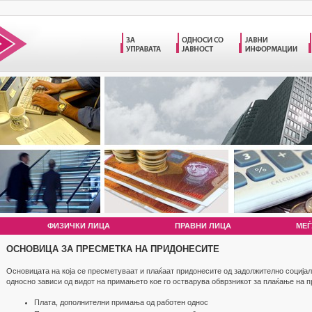
ФИЗИЧКИ ЛИЦА
ПРАВНИ ЛИЦА
МЕЃ
ОСНОВИЦА ЗА ПРЕСМЕТКА НА ПРИДОНЕСИТЕ
Основицата на која се пресметуваат и плаќаат придонесите од задолжително соција
односно зависи од видот на примањето кое го остварува обврзникот за плаќање на п
Плата, дополнителни примања од работен однос