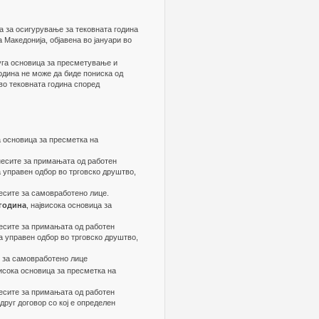
 за осигурување за тековната година
 Македонија, објавена во јануари во
уга основица за пресметување и
одина не може да биде пониска од
во тековната година според
а основица за пресметка на
несите за примањата од работен
а управен одбор во трговско друштво,
есите за самовработено лице.
 година
, највисока основица за
несите за примањата од работен
а управен одбор во трговско друштво,
е за самовработено лице
висока основица за пресметка на
несите за примањата од работен
друг договор со кој е определен